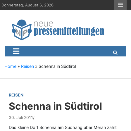
S
Donnerstag, August 6, 2026
k
i
p
t
o
c
Neue-Pressemitteilungen.d
Presseportal, Nachrichten, News, Meldungen, Wirtschaft
o
n
t
e
Home
»
Reisen
»
Schenna in Südtirol
n
t
REISEN
Schenna in Südtirol
30. Juli 2011
Das kleine Dorf Schenna am Südhang über Meran zählt