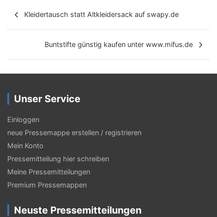
B
Kleidertausch statt Altkleidersack auf swapy.de
e
i
Buntstifte günstig kaufen unter www.mifus.de
t
r
a
Unser Service
g
s
Einloggen
neue Pressemappe erstellen / registrieren
-
Mein Konto
N
Pressemitteilung hier schreiben
a
Meine Pressemitteilungen
v
Premium Pressemappen
i
Neuste Pressemitteilungen