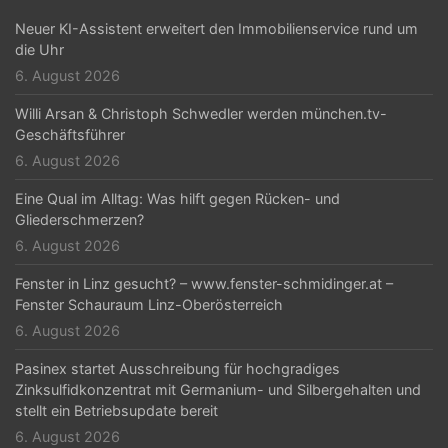
g
Neuer KI-Assistent erweitert den Immobilienservice rund um
a
die Uhr
t
6. August 2026
i
Willi Arsan & Christoph Schwedler werden münchen.tv-
Geschäftsführer
o
6. August 2026
n
Eine Qual im Alltag: Was hilft gegen Rücken- und
Gliederschmerzen?
6. August 2026
Fenster in Linz gesucht? – www.fenster-schmidinger.at –
Fenster Schauraum Linz-Oberösterreich
6. August 2026
Pasinex startet Ausschreibung für hochgradiges
Zinksulfidkonzentrat mit Germanium- und Silbergehalten und
stellt ein Betriebsupdate bereit
6. August 2026