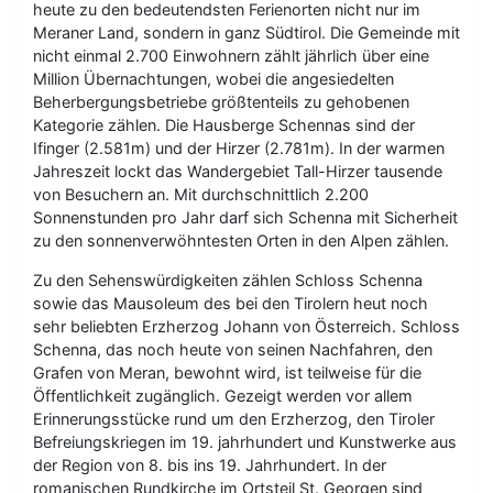
heute zu den bedeutendsten Ferienorten nicht nur im
Meraner Land, sondern in ganz Südtirol. Die Gemeinde mit
nicht einmal 2.700 Einwohnern zählt jährlich über eine
Million Übernachtungen, wobei die angesiedelten
Beherbergungsbetriebe größtenteils zu gehobenen
Kategorie zählen. Die Hausberge Schennas sind der
Ifinger (2.581m) und der Hirzer (2.781m). In der warmen
Jahreszeit lockt das Wandergebiet Tall-Hirzer tausende
von Besuchern an. Mit durchschnittlich 2.200
Sonnenstunden pro Jahr darf sich Schenna mit Sicherheit
zu den sonnenverwöhntesten Orten in den Alpen zählen.
Zu den Sehenswürdigkeiten zählen Schloss Schenna
sowie das Mausoleum des bei den Tirolern heut noch
sehr beliebten Erzherzog Johann von Österreich. Schloss
Schenna, das noch heute von seinen Nachfahren, den
Grafen von Meran, bewohnt wird, ist teilweise für die
Öffentlichkeit zugänglich. Gezeigt werden vor allem
Erinnerungsstücke rund um den Erzherzog, den Tiroler
Befreiungskriegen im 19. jahrhundert und Kunstwerke aus
der Region von 8. bis ins 19. Jahrhundert. In der
romanischen Rundkirche im Ortsteil St. Georgen sind