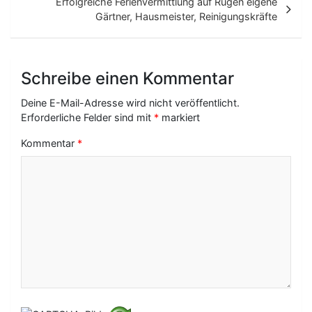
t
Erfolgreiche Ferienvermittlung auf Rügen eigene
Gärtner, Hausmeister, Reinigungskräfte
r
a
g
Schreibe einen Kommentar
s
Deine E-Mail-Adresse wird nicht veröffentlicht.
-
Erforderliche Felder sind mit
*
markiert
N
Kommentar
*
a
v
i
g
a
t