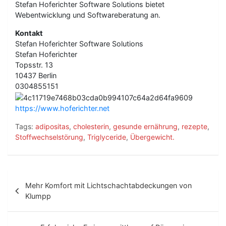
Stefan Hoferichter Software Solutions bietet
Webentwicklung und Softwareberatung an.
Kontakt
Stefan Hoferichter Software Solutions
Stefan Hoferichter
Topsstr. 13
10437 Berlin
0304855151
https://www.hoferichter.net
Tags:
adipositas
,
cholesterin
,
gesunde ernährung
,
rezepte
,
Stoffwechselstörung
,
Triglyceride
,
Übergewicht.
B
Mehr Komfort mit Lichtschachtabdeckungen von
e
Klumpp
i