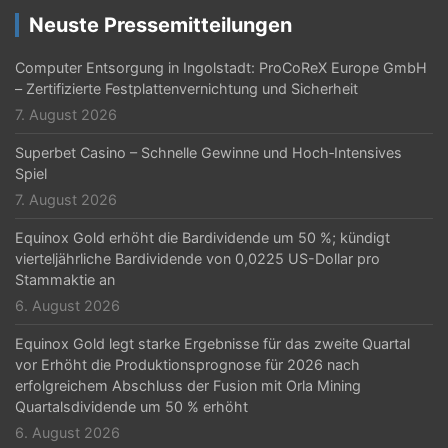
i
Neuste Pressemitteilungen
g
Computer Entsorgung in Ingolstadt: ProCoReX Europe GmbH
a
– Zertifizierte Festplattenvernichtung und Sicherheit
t
7. August 2026
i
Superbet Casino – Schnelle Gewinne und Hoch‑Intensives
Spiel
o
7. August 2026
n
Equinox Gold erhöht die Bardividende um 50 %; kündigt
vierteljährliche Bardividende von 0,0225 US-Dollar pro
Stammaktie an
6. August 2026
Equinox Gold legt starke Ergebnisse für das zweite Quartal
vor Erhöht die Produktionsprognose für 2026 nach
erfolgreichem Abschluss der Fusion mit Orla Mining
Quartalsdividende um 50 % erhöht
6. August 2026