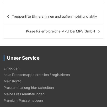
B
Treppenlifte Ellmers: Innen und außen mobil und aktiv
e
i
Kurse für erfolgreiche MPU bei MPV GmbH
t
r
a
Unser Service
g
s
Einloggen
neue Pressemappe erstellen / registrieren
-
Mein Konto
N
Pressemitteilung hier schreiben
a
Meine Pressemitteilungen
v
Premium Pressemappen