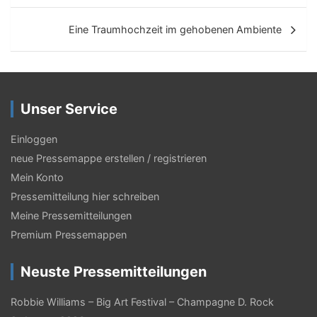
i
Eine Traumhochzeit im gehobenen Ambiente
t
r
a
Unser Service
g
s
Einloggen
neue Pressemappe erstellen / registrieren
-
Mein Konto
N
Pressemitteilung hier schreiben
a
Meine Pressemitteilungen
v
Premium Pressemappen
i
Neuste Pressemitteilungen
g
Robbie Williams – Big Art Festival – Champagne D. Rock
a