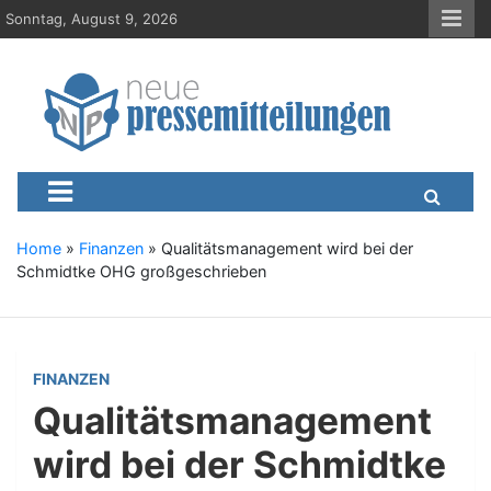
S
Sonntag, August 9, 2026
k
i
p
t
o
c
Neue-Pressemitteilungen.d
Presseportal, Nachrichten, News, Meldungen, Wirtschaft
o
n
t
e
Home
»
Finanzen
»
Qualitätsmanagement wird bei der
n
Schmidtke OHG großgeschrieben
t
FINANZEN
Qualitätsmanagement
wird bei der Schmidtke