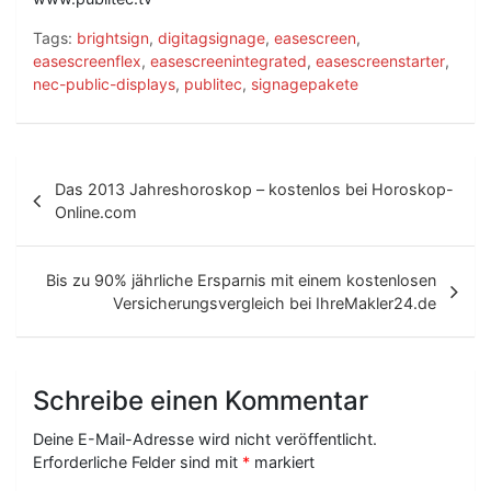
Tags:
brightsign
,
digitagsignage
,
easescreen
,
easescreenflex
,
easescreenintegrated
,
easescreenstarter
,
nec-public-displays
,
publitec
,
signagepakete
B
Das 2013 Jahreshoroskop – kostenlos bei Horoskop-
e
Online.com
i
t
Bis zu 90% jährliche Ersparnis mit einem kostenlosen
Versicherungsvergleich bei IhreMakler24.de
r
a
g
Schreibe einen Kommentar
s
Deine E-Mail-Adresse wird nicht veröffentlicht.
-
Erforderliche Felder sind mit
*
markiert