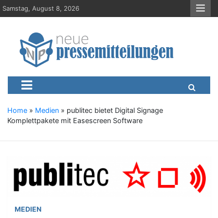
S
Samstag, August 8, 2026
k
i
p
t
o
c
Neue-Pressemitteilungen.d
Presseportal, Nachrichten, News, Meldungen, Wirtschaft
o
n
t
e
Home
»
Medien
»
publitec bietet Digital Signage
n
Komplettpakete mit Easescreen Software
t
MEDIEN