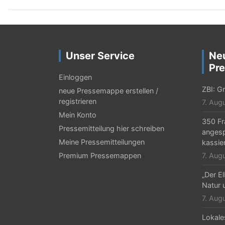
i
t
r
a
Unser Service
Ne
g
Pre
Einloggen
s
ZBI: Gr
neue Pressemappe erstellen /
-
registrieren
7. Aug
Mein Konto
N
350 Fr
Pressemitteilung hier schreiben
angesp
a
Meine Pressemitteilungen
kassie
v
Premium Pressemappen
7. Aug
i
„Der E
g
Natur 
7. Aug
a
Lokale
t