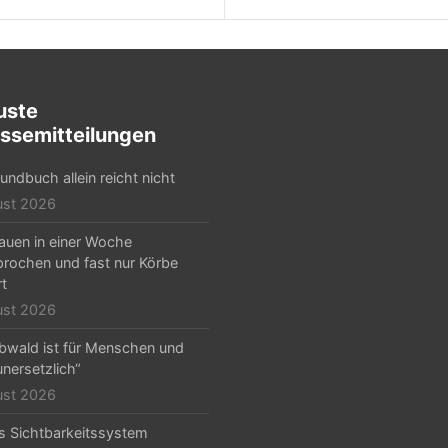
uste
ssemitteilungen
undbuch allein reicht nicht
ust 2026
auen in einer Woche
rochen und fast nur Körbe
rt
ust 2026
lbwald ist für Menschen und
unersetzlich“
ust 2026
s Sichtbarkeitssystem