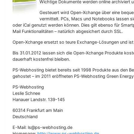
Wichtige Dokumente werden online archiviert u
Gesteuert wird Open-Xchange über eine bequem
vermittelt. PCs, Macs und Notebooks lassen s
oder iCal genutzt werden können. Dies gilt ebenso für Smar
Mail Funktionalitäten – natürlich abgesichert durch SSL.
Open-Xchange ersetzt so teure Exchange-Lösungen und ist
Bis 31.01.2012 lassen sich die Open-Xchange Produkte kost
dauerhaft kostenfrei bleiben.
PS-Webhosting bietet bereits seit 1998 Produkte aus den Be
gehostet – im 2011 eröffneten PS-Webhosting Green Energy 
PS-Webhosting
Leslie Schnee
Hanauer Landstr. 139-145
60314 Frankfurt am Main
Deutschland
E-Mail: ls@ps-webhosting.de
Homepage:
http://www.ps-webhosting.de