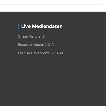
Live Mediendaten
Online Visitors:
3
Besucher heute:
2.310
Last 30 Days Views:
75.430