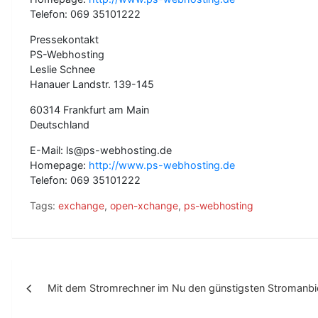
Telefon: 069 35101222
Pressekontakt
PS-Webhosting
Leslie Schnee
Hanauer Landstr. 139-145
60314 Frankfurt am Main
Deutschland
E-Mail: ls@ps-webhosting.de
Homepage:
http://www.ps-webhosting.de
Telefon: 069 35101222
Tags:
exchange
,
open-xchange
,
ps-webhosting
B
Mit dem Stromrechner im Nu den günstigsten Stromanbie
e