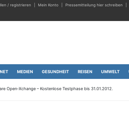
en / registrieren
Mein Konto
Pressemitteilung hier schreiben
eilungen.de
Wirtschaft
RNET
MEDIEN
GESUNDHEIT
REISEN
UMWELT
re Open-Xchange – Kostenlose Testphase bis 31.01.2012.