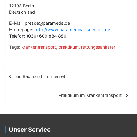
12103 Berlin
Deutschland
E-Mail: presse@parameds.de
Homepage:
http://www.paramedical-services.de
Telefon: (030) 609 884 880
Tags:
krankentransport
,
praktikum
,
rettungssanitäter
B
Ein Baumarkt im Internet
e
i
Praktikum im Krankentransport
t
r
a
Unser Service
g