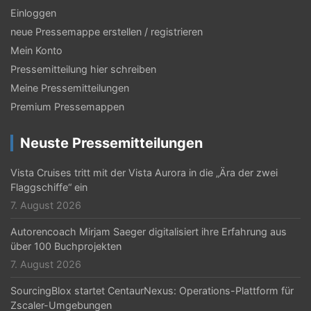
s
Einloggen
neue Pressemappe erstellen / registrieren
-
Mein Konto
N
Pressemitteilung hier schreiben
a
Meine Pressemitteilungen
v
Premium Pressemappen
i
Neuste Pressemitteilungen
g
Vista Cruises tritt mit der Vista Aurora in die „Ära der zwei
a
Flaggschiffe“ ein
t
7. August 2026
i
Autorencoach Mirjam Saeger digitalisiert ihre Erfahrung aus
über 100 Buchprojekten
o
7. August 2026
n
SourcingBlox startet CentaurNexus: Operations-Plattform für
Zscaler-Umgebungen