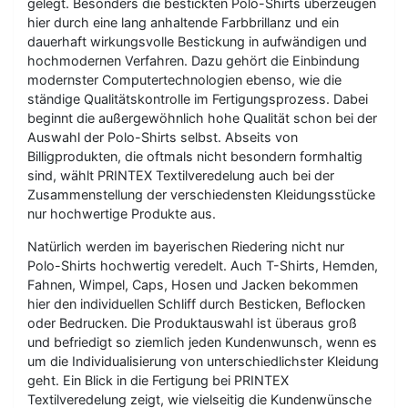
gelegt. Besonders die bestickten Polo-Shirts überzeugen
hier durch eine lang anhaltende Farbbrillanz und ein
dauerhaft wirkungsvolle Bestickung in aufwändigen und
hochmodernen Verfahren. Dazu gehört die Einbindung
modernster Computertechnologien ebenso, wie die
ständige Qualitätskontrolle im Fertigungsprozess. Dabei
beginnt die außergewöhnlich hohe Qualität schon bei der
Auswahl der Polo-Shirts selbst. Abseits von
Billigprodukten, die oftmals nicht besondern formhaltig
sind, wählt PRINTEX Textilveredelung auch bei der
Zusammenstellung der verschiedensten Kleidungsstücke
nur hochwertige Produkte aus.
Natürlich werden im bayerischen Riedering nicht nur
Polo-Shirts hochwertig veredelt. Auch T-Shirts, Hemden,
Fahnen, Wimpel, Caps, Hosen und Jacken bekommen
hier den individuellen Schliff durch Besticken, Beflocken
oder Bedrucken. Die Produktauswahl ist überaus groß
und befriedigt so ziemlich jeden Kundenwunsch, wenn es
um die Individualisierung von unterschiedlichster Kleidung
geht. Ein Blick in die Fertigung bei PRINTEX
Textilveredelung zeigt, wie vielseitig die Kundenwünsche