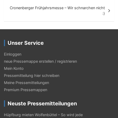
i
Cronenberger Frühjahrsmesse – Wir schnarchen nicht
t
:)
r
a
g
Unser Service
s
Einloggen
-
neue Pressemappe erstellen / registrieren
N
Mein Konto
a
Pressemitteilung hier schreiben
Meine Pressemitteilungen
v
Premium Pressemappen
i
g
Neuste Pressemitteilungen
a
Hüpfburg mieten Wolfenbüttel – So wird jede