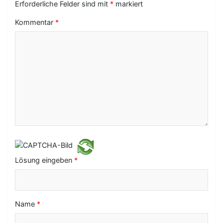
s
Erforderliche Felder sind mit
*
markiert
-
Kommentar
*
N
a
v
i
g
a
t
i
Lösung eingeben
*
o
n
Name
*