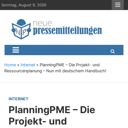
S
Sonntag, August 9, 2026
k
i
p
t
o
c
Neue-Pressemitteilungen.d
Presseportal, Nachrichten, News, Meldungen, Wirtschaft
o
n
t
e
Home
»
Internet
»
PlanningPME – Die Projekt- und
n
Ressourcenplanung – Nun mit deutschem Handbuch!
t
INTERNET
PlanningPME – Die
Projekt- und