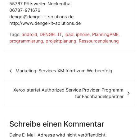
55767 Rötsweiler-Nockenthal
06787-971676
dengel@dengel-it-solutions.de
http://www.dengel-it-solutions.de
Tags:
android
,
DENGEL IT
,
ipad
,
iphone
,
PlanningPME
,
programmierung
,
projektplanung
,
Ressourcenplanung
B
Marketing-Services XM führt zum Werbeerfolg
e
i
Xerox startet Authorized Service Provider-Programm
t
für Fachhandelspartner
r
a
Schreibe einen Kommentar
g
Deine E-Mail-Adresse wird nicht veröffentlicht.