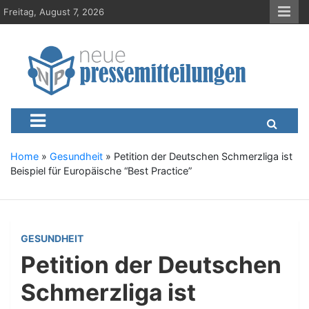
S
Freitag, August 7, 2026
k
i
p
t
o
c
Neue-Pressemitteilungen.d
Presseportal, Nachrichten, News, Meldungen, Wirtschaft
o
n
t
e
Home
»
Gesundheit
»
Petition der Deutschen Schmerzliga ist
n
Beispiel für Europäische “Best Practice”
t
GESUNDHEIT
Petition der Deutschen
Schmerzliga ist