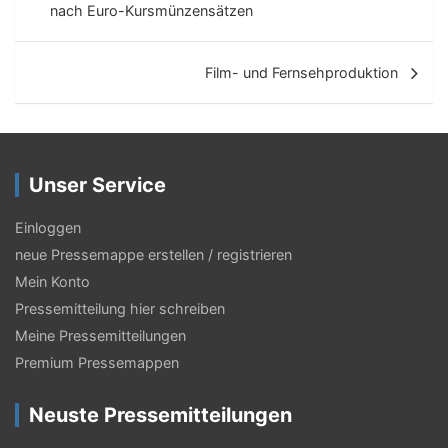
nach Euro-Kursmünzensätzen
i
t
Film- und Fernsehproduktion
r
a
g
Unser Service
s
-
Einloggen
N
neue Pressemappe erstellen / registrieren
Mein Konto
a
Pressemitteilung hier schreiben
v
Meine Pressemitteilungen
i
Premium Pressemappen
g
Neuste Pressemitteilungen
a