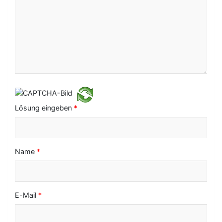
v
i
g
a
t
i
o
Lösung eingeben
*
n
Name
*
E-Mail
*