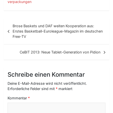
verpackungen
B
Brose Baskets und DAF weiten Kooperation aus:
e
Erstes Basketball-Euroleague-Magazin im deutschen
Free-TV
i
t
CeBIT 2013: Neue Tablet-Generation von Pidion
r
a
g
Schreibe einen Kommentar
s
Deine E-Mail-Adresse wird nicht veröffentlicht.
-
Erforderliche Felder sind mit
*
markiert
N
Kommentar
*
a