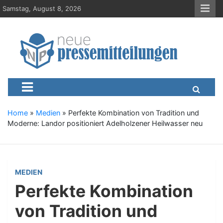
S
Samstag, August 8, 2026
k
i
p
t
o
c
Neue-Pressemitteilungen.d
Presseportal, Nachrichten, News, Meldungen, Wirtschaft
o
n
t
e
Home
»
Medien
»
Perfekte Kombination von Tradition und
n
Moderne: Landor positioniert Adelholzener Heilwasser neu
t
MEDIEN
Perfekte Kombination
von Tradition und