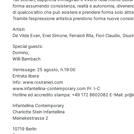
forma assumendo consistenza, realtà e autonomia, divenen
di qualcos’altro che può esistere e prendere forma solo attrav
Tramite l’espressione artistica prendono forma nuove consis
Artisti:
De Vilde Evan, Enei Simone, Ferraioli Rita, Fiori Claudio, Gius
Special guests:
Domino,
Willi Bambach
Vernissage: 25 agosto, h.19:00
Entrata libera
Info: www.rosiraneri.com
www.infantellina-contemporary.com Pr: I-C
Hotline ed accredito stampa: +49 172 8602082 E-Mail: pr@
Infantellina Contemporary
Charlotte Stein Infantellina
Meinekestrasse 2
10719 Berlin