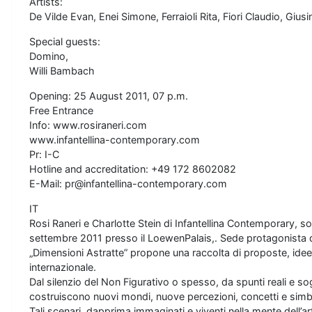
Artists:
De Vilde Evan, Enei Simone, Ferraioli Rita, Fiori Claudio, Gius
Special guests:
Domino,
Willi Bambach
Opening: 25 August 2011, 07 p.m.
Free Entrance
Info: www.rosiraneri.com
www.infantellina-contemporary.com
Pr: I-C
Hotline and accreditation: +49 172 8602082
E-Mail: pr@infantellina-contemporary.com
IT
Rosi Raneri e Charlotte Stein di Infantellina Contemporary, s
settembre 2011 presso il LoewenPalais,. Sede protagonista dell’e
„Dimensioni Astratte” propone una raccolta di proposte, idee
internazionale.
Dal silenzio del Non Figurativo o spesso, da spunti reali e so
costruiscono nuovi mondi, nuove percezioni, concetti e simbo
Tali scenari, dapprima immaginati e viventi nella mente dell’a