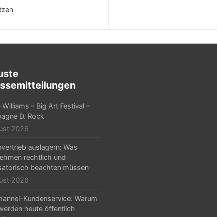
tzen
uste
ssemitteilungen
Williams – Big Art Festival –
agne D. Rock
ust 2026
nvertrieb auslagern: Was
ehmen rechtlich und
satorisch beachten müssen
ust 2026
hannel-Kundenservice: Warum
erden heute öffentlich