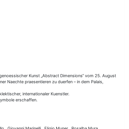
 zeitgenoessischer Kunst „Abstract Dimensions“ vom 25. August
iner Naechte praesentieren zu duerfen – in dem Palais,
ektischer, internationaler Kuenstler.
Symbole erschaffen.
illo , Giovanni Marinelli , Eligio Muner , Rosalba Mura ,