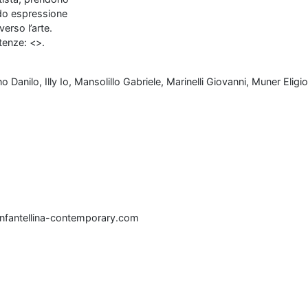
do espressione
erso l’arte.
tenze: <>.
ino Danilo, Illy Io, Mansolillo Gabriele, Marinelli Giovanni, Muner El
infantellina-contemporary.com