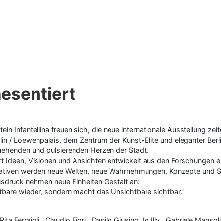
aesentiert
Stein Infantellina freuen sich, die neue internationale Ausstellung
lin / Loewenpalais, dem Zentrum der Kunst-Elite und eleganter Berl
luehenden und pulsierenden Herzen der Stadt.
rt Ideen, Visionen und Ansichten entwickelt aus den Forschungen ekl
gurativen werden neue Welten, neue Wahrnehmungen, Konzepte und 
usdruck nehmen neue Einheiten Gestalt an:
htbare wieder, sondern macht das Unsichtbare sichtbar.“
ta Ferraioli , Claudio Fiori , Danilo Giusino, Io Illy , Gabriele Mansol