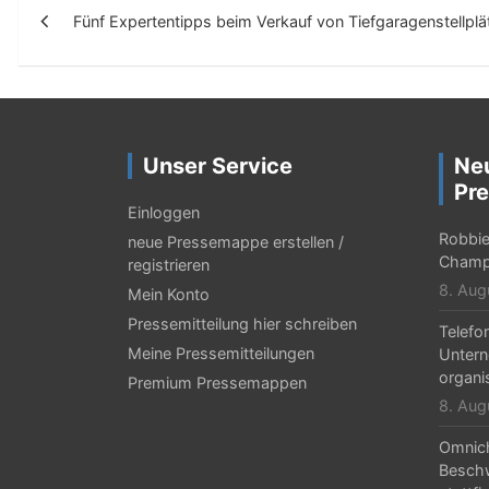
Fünf Expertentipps beim Verkauf von Tiefgaragenstellplä
e
i
t
r
Unser Service
Ne
a
Pre
g
Einloggen
Robbie 
neue Pressemappe erstellen /
s
Champ
registrieren
-
8. Aug
Mein Konto
N
Pressemitteilung hier schreiben
Telefo
Meine Pressemitteilungen
Untern
a
organi
Premium Pressemappen
v
8. Aug
i
Omnic
g
Beschw