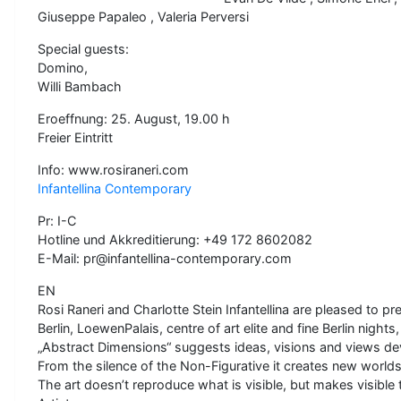
Giuseppe Papaleo , Valeria Perversi
Special guests:
Domino,
Willi Bambach
Eroeffnung: 25. August, 19.00 h
Freier Eintritt
Info: www.rosiraneri.com
Infantellina Contemporary
Pr: I-C
Hotline und Akkreditierung: +49 172 8602082
E-Mail: pr@infantellina-contemporary.com
EN
Rosi Raneri and Charlotte Stein Infantellina are pleased to p
Berlin, LoewenPalais, centre of art elite and fine Berlin nights, 
„Abstract Dimensions“ suggests ideas, visions and views deve
From the silence of the Non-Figurative it creates new world
The art doesn’t reproduce what is visible, but makes visible t