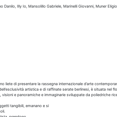
ino Danilo, Illy Io, Mansolillo Gabriele, Marinelli Giovanni, Muner El
ono liete di presentare la rassegna internazionale d’arte contemporan
sclusività artistica e di raffinate serate berlinesi, è situata nel fl
, visioni e panoramiche e immaginarie sviluppate da poliedriche rice
ggetti tangibili, emanano e si
li.
rtista, prendono