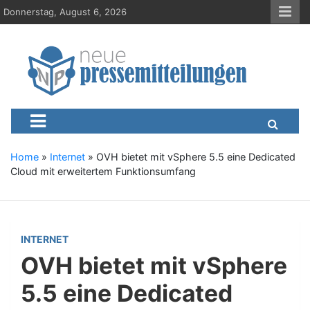
S
Donnerstag, August 6, 2026
k
i
p
t
o
c
Neue-Pressemitteilungen.d
Presseportal, Nachrichten, News, Meldungen, Wirtschaft
o
n
t
e
Home
»
Internet
»
OVH bietet mit vSphere 5.5 eine Dedicated
n
Cloud mit erweitertem Funktionsumfang
t
INTERNET
OVH bietet mit vSphere
5.5 eine Dedicated