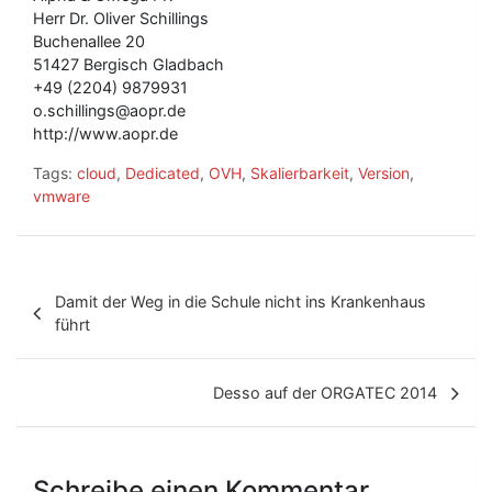
Herr Dr. Oliver Schillings
Buchenallee 20
51427 Bergisch Gladbach
+49 (2204) 9879931
o.schillings@aopr.de
http://www.aopr.de
Tags:
cloud
,
Dedicated
,
OVH
,
Skalierbarkeit
,
Version
,
vmware
B
Damit der Weg in die Schule nicht ins Krankenhaus
e
führt
i
t
Desso auf der ORGATEC 2014
r
a
Schreibe einen Kommentar