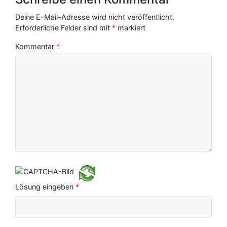
g
Deine E-Mail-Adresse wird nicht veröffentlicht.
s
Erforderliche Felder sind mit
*
markiert
-
Kommentar
*
N
a
v
i
g
a
t
i
Lösung eingeben
*
o
n