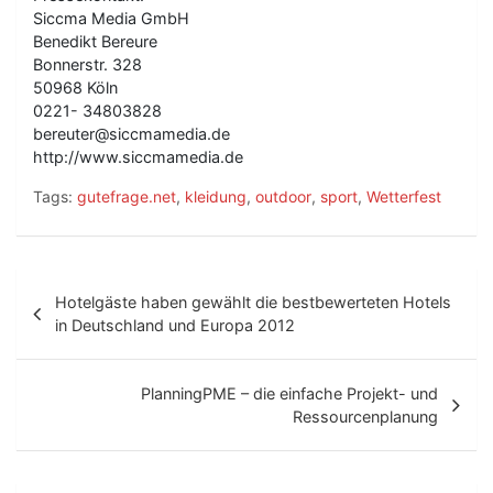
Siccma Media GmbH
Benedikt Bereure
Bonnerstr. 328
50968 Köln
0221- 34803828
bereuter@siccmamedia.de
http://www.siccmamedia.de
Tags:
gutefrage.net
,
kleidung
,
outdoor
,
sport
,
Wetterfest
B
Hotelgäste haben gewählt die bestbewerteten Hotels
e
in Deutschland und Europa 2012
i
t
PlanningPME – die einfache Projekt- und
Ressourcenplanung
r
a