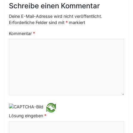
g
Schreibe einen Kommentar
s
Deine E-Mail-Adresse wird nicht veröffentlicht.
-
Erforderliche Felder sind mit
*
markiert
N
Kommentar
*
a
v
i
g
a
t
i
o
Lösung eingeben
*
n