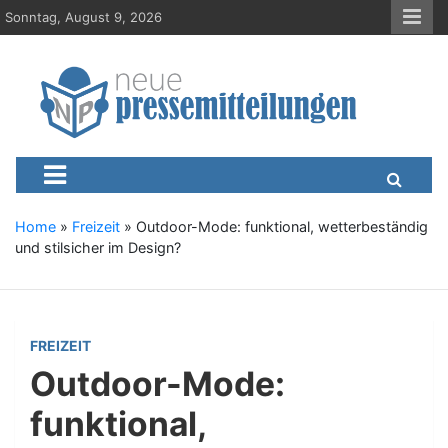
S
Sonntag, August 9, 2026
k
i
p
t
o
c
Neue-Pressemitteilungen.d
Presseportal, Nachrichten, News, Meldungen, Wirtschaft
o
n
t
e
Home
»
Freizeit
»
Outdoor-Mode: funktional, wetterbeständig
n
und stilsicher im Design?
t
FREIZEIT
Outdoor-Mode:
funktional,