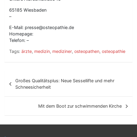
65185 Wiesbaden
–
E-Mail: presse@osteopathie.de
Homepage:
Telefon: –
Tags:
ärzte
,
medizin
,
mediziner
,
osteopathen
,
osteopathie
B
Großes Qualitätsplus: Neue Sessellifte und mehr
e
Schneesicherheit
i
t
Mit dem Boot zur schwimmenden Kirche
r
a