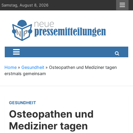
S
Samstag, August 8, 2026
k
i
p
t
o
c
Neue-Pressemitteilungen.d
Presseportal, Nachrichten, News, Meldungen, Wirtschaft
o
n
t
e
Home
»
Gesundheit
»
Osteopathen und Mediziner tagen
n
erstmals gemeinsam
t
GESUNDHEIT
Osteopathen und
Mediziner tagen