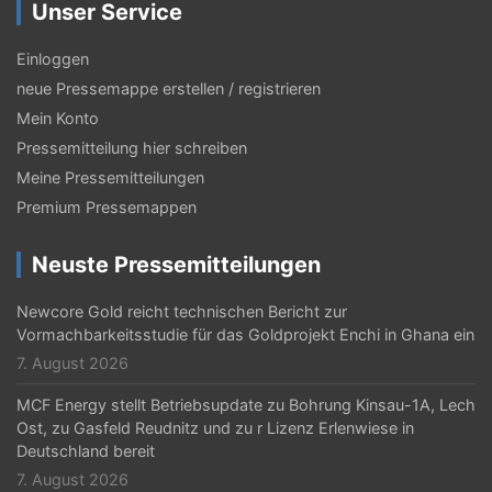
g
Unser Service
s
Einloggen
-
neue Pressemappe erstellen / registrieren
N
Mein Konto
a
Pressemitteilung hier schreiben
Meine Pressemitteilungen
v
Premium Pressemappen
i
g
Neuste Pressemitteilungen
a
Newcore Gold reicht technischen Bericht zur
t
Vormachbarkeitsstudie für das Goldprojekt Enchi in Ghana ein
7. August 2026
i
MCF Energy stellt Betriebsupdate zu Bohrung Kinsau-1A, Lech
o
Ost, zu Gasfeld Reudnitz und zu r Lizenz Erlenwiese in
n
Deutschland bereit
7. August 2026