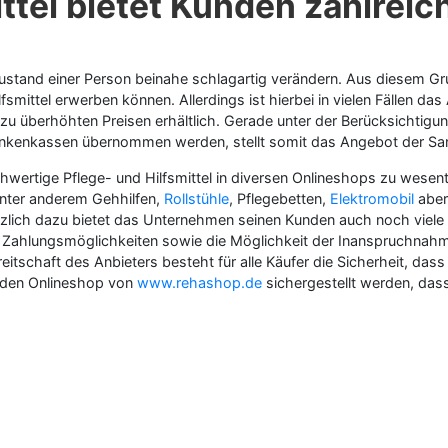
ttel bietet Kunden zahlreic
and einer Person beinahe schlagartig verändern. Aus diesem Grund
smittel erwerben können. Allerdings ist hierbei in vielen Fällen da
r zu überhöhten Preisen erhältlich. Gerade unter der Berücksichtigu
nkenkassen übernommen werden, stellt somit das Angebot der Sanit
ochwertige Pflege- und Hilfsmittel in diversen Onlineshops zu wesen
unter anderem Gehhilfen,
Rollstühle
, Pflegebetten,
Elektromobil
aber 
lich dazu bietet das Unternehmen seinen Kunden auch noch viele an
n Zahlungsmöglichkeiten sowie die Möglichkeit der Inanspruchnahm
itschaft des Anbieters besteht für alle Käufer die Sicherheit, dass
h den Onlineshop von
www.rehashop.de
sichergestellt werden, dass