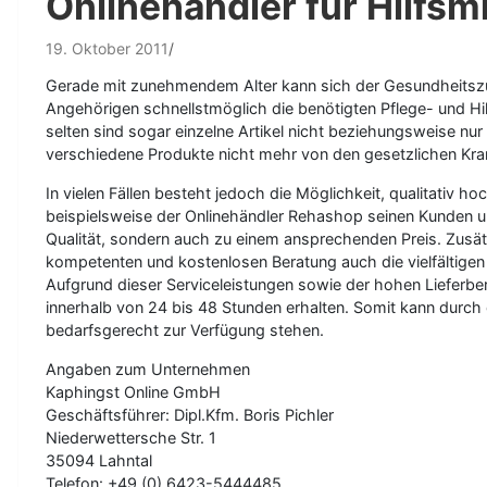
Onlinehändler für Hilfsmi
19. Oktober 2011
Gerade mit zunehmendem Alter kann sich der Gesundheitszust
Angehörigen schnellstmöglich die benötigten Pflege- und Hilf
selten sind sogar einzelne Artikel nicht beziehungsweise nu
verschiedene Produkte nicht mehr von den gesetzlichen Kra
In vielen Fällen besteht jedoch die Möglichkeit, qualitativ h
beispielsweise der Onlinehändler Rehashop seinen Kunden 
Qualität, sondern auch zu einem ansprechenden Preis. Zusätz
kompetenten und kostenlosen Beratung auch die vielfältige
Aufgrund dieser Serviceleistungen sowie der hohen Lieferbere
innerhalb von 24 bis 48 Stunden erhalten. Somit kann durc
bedarfsgerecht zur Verfügung stehen.
Angaben zum Unternehmen
Kaphingst Online GmbH
Geschäftsführer: Dipl.Kfm. Boris Pichler
Niederwettersche Str. 1
35094 Lahntal
Telefon: +49 (0) 6423-5444485