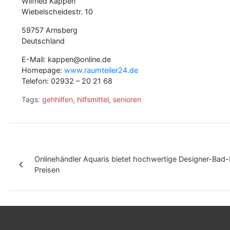
Wilfried Kappen
Wiebelscheidestr. 10
59757 Arnsberg
Deutschland
E-Mail: kappen@online.de
Homepage:
www.raumteiler24.de
Telefon: 02932 – 20 21 68
Tags:
gehhilfen
,
hilfsmittel
,
senioren
B
Onlinehändler Aquaris bietet hochwertige Designer-Bad-
e
Preisen
i
t
r