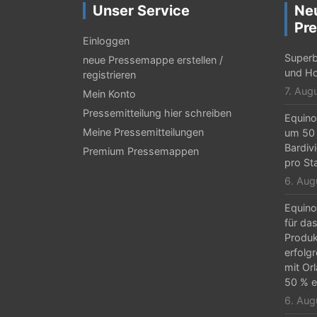
a
Unser Service
Ne
g
Pre
Einloggen
s
Superb
neue Pressemappe erstellen /
-
und Ho
registrieren
7. Aug
Mein Konto
N
Pressemitteilung hier schreiben
Equino
a
Meine Pressemitteilungen
um 50 
v
Bardiv
Premium Pressemappen
pro St
i
6. Aug
g
Equino
a
für da
Produk
t
erfolg
i
mit Or
50 % e
o
6. Aug