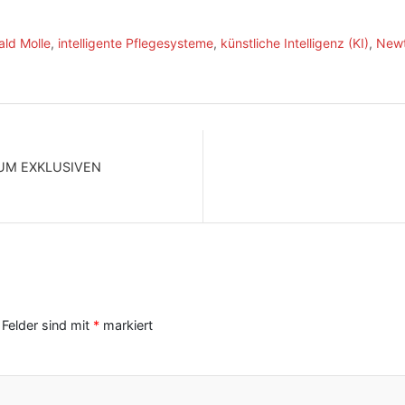
ald Molle
,
intelligente Pflegesysteme
,
künstliche Intelligenz (KI)
,
New
UM EXKLUSIVEN
 Felder sind mit
*
markiert