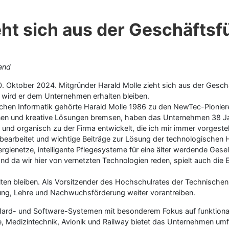
eht sich aus der Geschäfts
and
10. Oktober 2024. Mitgründer Harald Molle zieht sich aus der Gesc
r wird er dem Unternehmen erhalten bleiben.
chen Informatik gehörte Harald Molle 1986 zu den NewTec-Pionier
onen und kreative Lösungen bremsen, haben das Unternehmen 38 Ja
nd organisch zu der Firma entwickelt, die ich mir immer vorgestell
arbeitet und wichtige Beiträge zur Lösung der technologischen He
gienetze, intelligente Pflegesysteme für eine älter werdende Gesell
Und da wir hier von vernetzten Technologien reden, spielt auch die
alten bleiben. Als Vorsitzender des Hochschulrates der Technisc
ng, Lehre und Nachwuchsförderung weiter vorantreiben.
 Hard- und Software-Systemen mit besonderem Fokus auf funktionale
ie, Medizintechnik, Avionik und Railway bietet das Unternehmen u