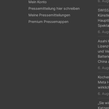
6. Aug
Mein Konto
Pressemitteilung hier schreiben
SWISS
Meine Pressemitteilungen
Künstl
Hauptb
Premium Pressemappen
Spekta
6. Aug
Asahi 
Lizenz
und Ve
Batteri
China 
6. Aug
Kochen
Meta H
wirkli
6. Aug
„Sie w
Katzen