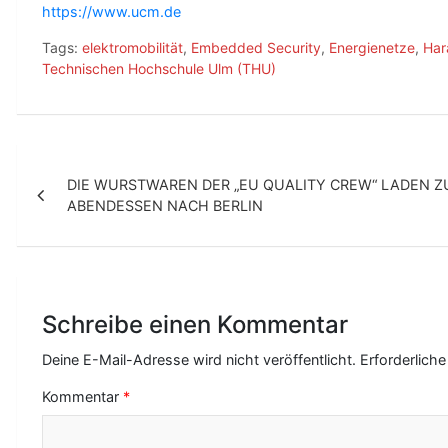
https://www.ucm.de
Tags:
elektromobilität
,
Embedded Security
,
Energienetze
,
Har
Technischen Hochschule Ulm (THU)
B
DIE WURSTWAREN DER „EU QUALITY CREW“ LADEN Z
e
ABENDESSEN NACH BERLIN
i
t
r
Schreibe einen Kommentar
a
g
Deine E-Mail-Adresse wird nicht veröffentlicht.
Erforderliche
s
Kommentar
*
-