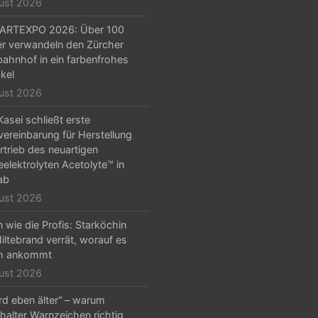
ust 2026
ARTEXPO 2026: Über 100
er verwandeln den Zürcher
ahnhof in ein farbenfrohes
kel
ust 2026
Kasei schließt erste
vereinbarung für Herstellung
rtrieb des neuartigen
eelektrolyten Acetolyte™ in
ab
ust 2026
 wie die Profis: Starköchin
iltebrand verrät, worauf es
ch ankommt
ust 2026
ird eben älter“ – warum
halter Warnzeichen richtig