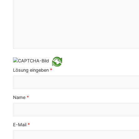
N
a
v
i
g
a
t
Lösung eingeben
*
i
o
Name
*
n
E-Mail
*