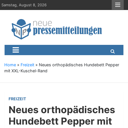
S
Samstag, August 8, 2026
k
i
p
t
o
c
Neue-Pressemitteilungen.d
Presseportal, Nachrichten, News, Meldungen, Wirtschaft
o
n
t
e
Home
»
Freizeit
»
Neues orthopädisches Hundebett Pepper
n
mit XXL-Kuschel-Rand
t
FREIZEIT
Neues orthopädisches
Hundebett Pepper mit