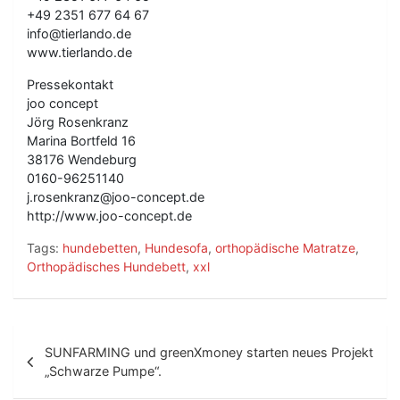
+49 2351 677 64 67
info@tierlando.de
www.tierlando.de
Pressekontakt
joo concept
Jörg Rosenkranz
Marina Bortfeld 16
38176 Wendeburg
0160-96251140
j.rosenkranz@joo-concept.de
http://www.joo-concept.de
Tags:
hundebetten
,
Hundesofa
,
orthopädische Matratze
,
Orthopädisches Hundebett
,
xxl
B
SUNFARMING und greenXmoney starten neues Projekt
e
„Schwarze Pumpe“.