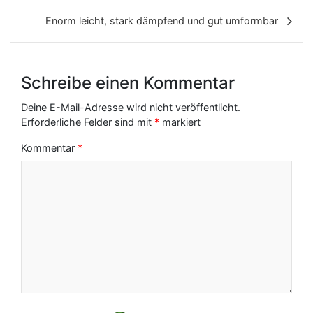
i
t
Enorm leicht, stark dämpfend und gut umformbar
r
a
Schreibe einen Kommentar
g
Deine E-Mail-Adresse wird nicht veröffentlicht.
s
Erforderliche Felder sind mit
*
markiert
-
Kommentar
*
N
a
v
i
g
a
t