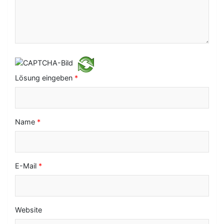
i
g
a
t
i
Lösung eingeben
*
o
n
Name
*
E-Mail
*
Website