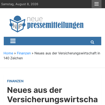
S
Samstag, August 8, 2026
k
i
p
t
o
c
Neue-Pressemitteilungen.d
Presseportal, Nachrichten, News, Meldungen, Wirtschaft
o
n
t
e
Home
»
Finanzen
»
Neues aus der Versicherungswirtschaft in
n
140 Zeichen
t
FINANZEN
Neues aus der
Versicherungswirtscha