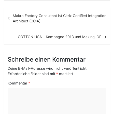
B
Makro Factory Consultant ist Citrix Certified Integration
e
Architect (CCIA)
i
t
COTTON USA – Kampagne 2013 und Making-OF
r
a
Schreibe einen Kommentar
g
Deine E-Mail-Adresse wird nicht veröffentlicht.
s
Erforderliche Felder sind mit
*
markiert
-
Kommentar
*
N
a
v