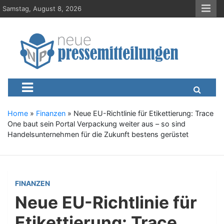
S
Samstag, August 8, 2026
k
i
p
t
o
c
Neue-Pressemitteilungen.d
Presseportal, Nachrichten, News, Meldungen, Wirtschaft
o
n
t
e
Home
»
Finanzen
»
Neue EU-Richtlinie für Etikettierung: Trace
n
One baut sein Portal Verpackung weiter aus – so sind
t
Handelsunternehmen für die Zukunft bestens gerüstet
FINANZEN
Neue EU-Richtlinie für
Etikettierung: Trace