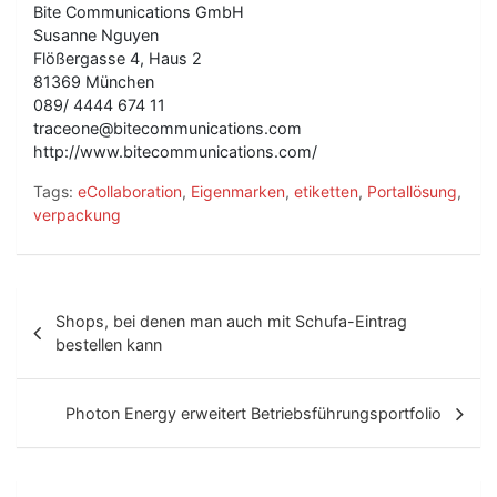
Bite Communications GmbH
Susanne Nguyen
Flößergasse 4, Haus 2
81369 München
089/ 4444 674 11
traceone@bitecommunications.com
http://www.bitecommunications.com/
Tags:
eCollaboration
,
Eigenmarken
,
etiketten
,
Portallösung
,
verpackung
B
Shops, bei denen man auch mit Schufa-Eintrag
e
bestellen kann
i
t
Photon Energy erweitert Betriebsführungsportfolio
r
a