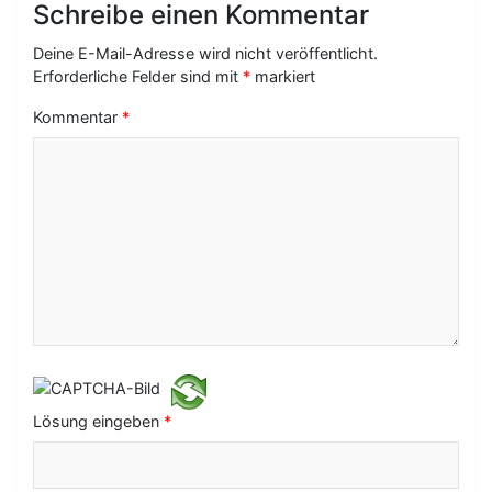
Schreibe einen Kommentar
g
Deine E-Mail-Adresse wird nicht veröffentlicht.
s
Erforderliche Felder sind mit
*
markiert
-
Kommentar
*
N
a
v
i
g
a
t
i
Lösung eingeben
*
o
n