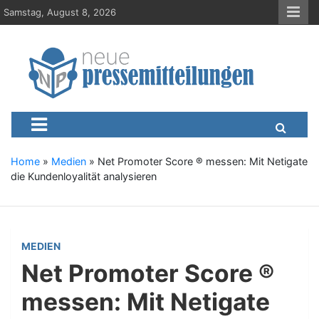
S
Samstag, August 8, 2026
k
i
p
t
o
c
Neue-Pressemitteilungen.d
Presseportal, Nachrichten, News, Meldungen, Wirtschaft
o
n
t
e
Home
»
Medien
»
Net Promoter Score ® messen: Mit Netigate
n
die Kundenloyalität analysieren
t
MEDIEN
Net Promoter Score ®
messen: Mit Netigate