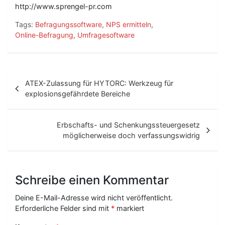
http://www.sprengel-pr.com
Tags:
Befragungssoftware
,
NPS ermitteln
,
Online-Befragung
,
Umfragesoftware
B
ATEX-Zulassung für HYTORC: Werkzeug für
e
explosionsgefährdete Bereiche
i
t
Erbschafts- und Schenkungssteuergesetz
möglicherweise doch verfassungswidrig
r
a
g
Schreibe einen Kommentar
s
Deine E-Mail-Adresse wird nicht veröffentlicht.
-
Erforderliche Felder sind mit
*
markiert