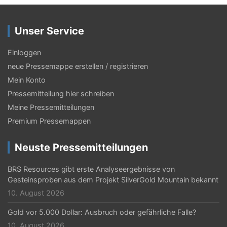
r
a
Unser Service
g
s
Einloggen
neue Pressemappe erstellen / registrieren
-
Mein Konto
N
Pressemitteilung hier schreiben
a
Meine Pressemitteilungen
v
Premium Pressemappen
i
Neuste Pressemitteilungen
g
BRS Resources gibt erste Analyseergebnisse von
a
Gesteinsproben aus dem Projekt SilverGold Mountain bekannt
t
10. August 2026
i
Gold vor 5.000 Dollar: Ausbruch oder gefährliche Falle?
10. August 2026