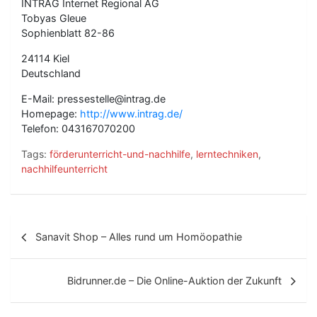
INTRAG Internet Regional AG
Tobyas Gleue
Sophienblatt 82-86
24114 Kiel
Deutschland
E-Mail: pressestelle@intrag.de
Homepage:
http://www.intrag.de/
Telefon: 043167070200
Tags:
förderunterricht-und-nachhilfe
,
lerntechniken
,
nachhilfeunterricht
B
Sanavit Shop – Alles rund um Homöopathie
e
i
Bidrunner.de – Die Online-Auktion der Zukunft
t