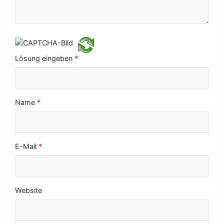
t
i
o
Lösung eingeben
*
n
Name
*
E-Mail
*
Website