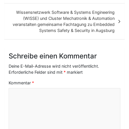
e
i
Wissensnetzwerk Software & Systems Engineering
t
(WISSE) und Cluster Mechatronik & Automation
veranstalten gemeinsame Fachtagung zu Embedded
r
Systems Safety & Security in Augsburg
a
g
Schreibe einen Kommentar
s
-
Deine E-Mail-Adresse wird nicht veröffentlicht.
Erforderliche Felder sind mit
*
markiert
N
Kommentar
*
a
v
i
g
a