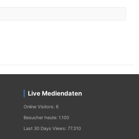
Live Mediendaten
Online Visitors:
6
Besucher heute:
1.100
Last 30 Days Views:
77.310