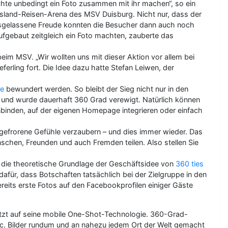
hte unbedingt ein Foto zusammen mit ihr machen“, so ein
nsland-Reisen-Arena des MSV Duisburg. Nicht nur, dass der
ausgelassene Freude konnten die Besucher dann auch noch
ufgebaut zeitgleich ein Foto machten, zauberte das
beim MSV. „Wir wollten uns mit dieser Aktion vor allem bei
erling fort. Die Idee dazu hatte Stefan Leiwen, der
de
bewundert werden. So bleibt der Sieg nicht nur in den
 und wurde dauerhaft 360 Grad verewigt. Natürlich können
einbinden, auf der eigenen Homepage integrieren oder einfach
ngefrorene Gefühle verzaubern – und dies immer wieder. Das
schen, Freunden und auch Fremden teilen. Also stellen Sie
o die theoretische Grundlage der Geschäftsidee von
360 ties
afür, dass Botschaften tatsächlich bei der Zielgruppe in den
eits erste Fotos auf den Facebookprofilen einiger Gäste
etzt auf seine mobile One-Shot-Technologie. 360-Grad-
tc. Bilder rundum und an nahezu jedem Ort der Welt gemacht