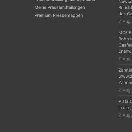
Newcor
Meine Pressemitteilungen
Berich
das Go
Premium Pressemappen
7. Aug
MCF En
Bohrun
Gasfel
Erlenw
7. Aug
Zahnar
www.za
Zahnar
7. Aug
Vista C
in die 
7. Aug