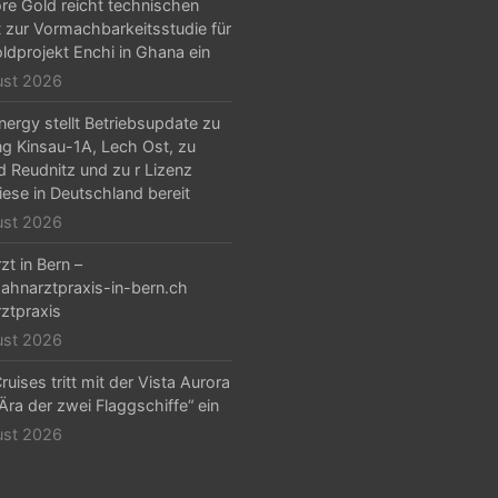
e Gold reicht technischen
t zur Vormachbarkeitsstudie für
ldprojekt Enchi in Ghana ein
ust 2026
ergy stellt Betriebsupdate zu
g Kinsau-1A, Lech Ost, zu
d Reudnitz und zu r Lizenz
iese in Deutschland bereit
ust 2026
zt in Bern –
hnarztpraxis-in-bern.ch
ztpraxis
ust 2026
ruises tritt mit der Vista Aurora
„Ära der zwei Flaggschiffe“ ein
ust 2026