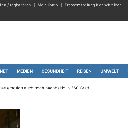
en / registrieren
Mein Konto
Pressemitteilung hier schreiben
eilungen.de
Wirtschaft
RNET
MEDIEN
GESUNDHEIT
REISEN
UMWELT
ies emotion auch noch nachhaltig in 360 Grad