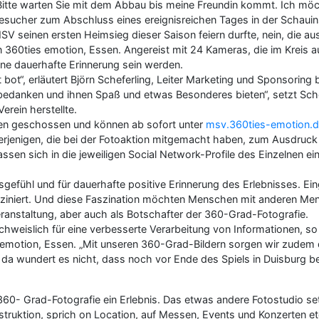
Bitte warten Sie mit dem Abbau bis meine Freundin kommt. Ich möc
esucher zum Abschluss eines ereignisreichen Tages in der Schaui
SV seinen ersten Heimsieg dieser Saison feiern durfte, nein, die 
 360ties emotion, Essen. Angereist mit 24 Kameras, die im Kreis a
ne dauerhafte Erinnerung sein werden.
bot“, erläutert Björn Scheferling, Leiter Marketing und Sponsoring 
 bedanken und ihnen Spaß und etwas Besonderes bieten“, setzt Schef
rein herstellte.
en geschossen und können ab sofort unter
msv.360ties-emotion.
rjenigen, die bei der Fotoaktion mitgemacht haben, zum Ausdruck
 lassen sich in die jeweiligen Social Network-Profile des Einzelnen 
gefühl und für dauerhafte positive Erinnerung des Erlebnisses. Ei
asziniert. Und diese Faszination möchten Menschen mit anderen Men
eranstaltung, aber auch als Botschafter der 360-Grad-Fotografie.
chweislich für eine verbesserte Verarbeitung von Informationen, s
es emotion, Essen. „Mit unseren 360-Grad-Bildern sorgen wir zudem d
 wundert es nicht, dass noch vor Ende des Spiels in Duisburg ber
360- Grad-Fotografie ein Erlebnis. Das etwas andere Fotostudio s
truktion, sprich on Location, auf Messen, Events und Konzerten e