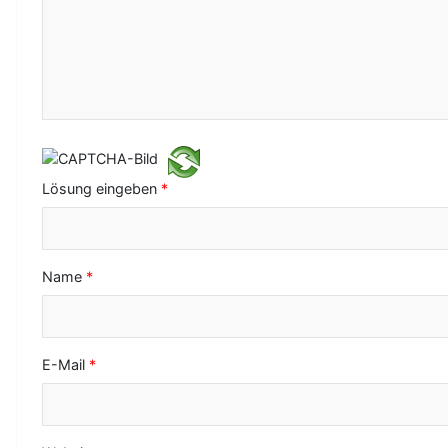
N
a
v
i
g
a
Lösung eingeben
*
t
i
o
Name
*
n
E-Mail
*