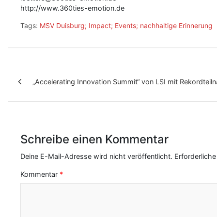
http://www.360ties-emotion.de
Tags:
MSV Duisburg; Impact; Events; nachhaltige Erinnerung
B
„Accelerating Innovation Summit“ von LSI mit Rekordtei
e
i
t
r
Schreibe einen Kommentar
a
Deine E-Mail-Adresse wird nicht veröffentlicht.
Erforderliche
g
Kommentar
*
s
-