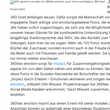
„
B
Ennatz Dietz
M
360 Grad einfangen lassen. Dafür sorgte die Mannschaft von
engagierte Team witzige und emotionsgeladene Fotos, die ei
„Wir haben sofort zugeschlagen, als sich uns die Möglichkeit 
unseren treuen Gästen für die kontinuierliche Unterstützung
langjährige Stadionsprecher des MSV, der den Kontakt zum Ve
Gelungen, kann man da nur sagen. Mehr als 120 Fotos wurd
Köpfen der Zuschauer, sondern kommt auch in der Freude de
die Bilder auch mit Freunden und Familie geteilt werden. Sie
nur immer wieder anschauen.
360ties emotion sorgt für
Impact
, für Zusammengehörigkeits
eigene Ich von allen Seiten sehen und erleben zu können, f
diese Fotos in die Sozialen Netzwerke als Botschafter der V
„Impact durch Erleben – Emotionen aktivieren und sorgen na
emotion
„, erläutert Dirk Wissert, Projektmanager bei 360ti
Social Media Kanälen ankommen,“ fasst Wissert zusammen, da
landeten.
360ties emotion macht aus einem Event mit seiner mobilen 
Ansichten können so außerhalb einer besonderen Studiokons