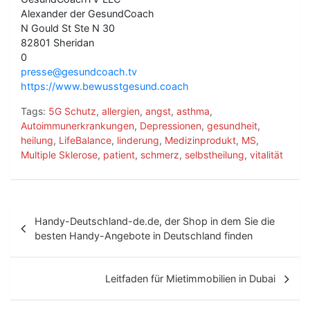
Alexander der GesundCoach
N Gould St Ste N 30
82801 Sheridan
0
presse@gesundcoach.tv
https://www.bewusstgesund.coach
Tags:
5G Schutz
,
allergien
,
angst
,
asthma
,
Autoimmunerkrankungen
,
Depressionen
,
gesundheit
,
heilung
,
LifeBalance
,
linderung
,
Medizinprodukt
,
MS
,
Multiple Sklerose
,
patient
,
schmerz
,
selbstheilung
,
vitalität
B
Handy-Deutschland-de.de, der Shop in dem Sie die
e
besten Handy-Angebote in Deutschland finden
i
t
Leitfaden für Mietimmobilien in Dubai
r