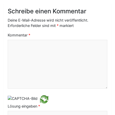
a
Schreibe einen Kommentar
g
Deine E-Mail-Adresse wird nicht veröffentlicht.
s
Erforderliche Felder sind mit
*
markiert
-
Kommentar
*
N
a
v
i
g
a
t
i
Lösung eingeben
*
o