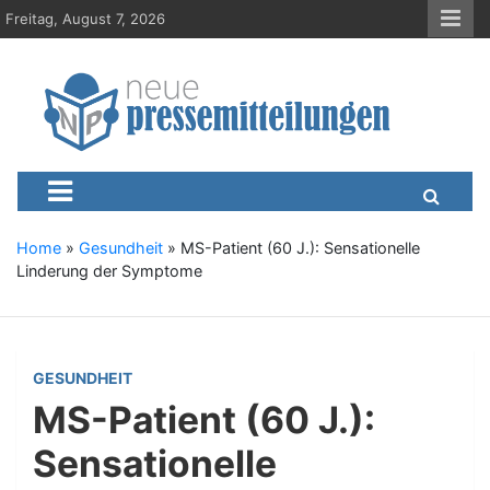
S
Freitag, August 7, 2026
k
i
p
t
o
c
Neue-Pressemitteilungen.d
Presseportal, Nachrichten, News, Meldungen, Wirtschaft
o
n
t
e
Home
»
Gesundheit
»
MS-Patient (60 J.): Sensationelle
n
Linderung der Symptome
t
GESUNDHEIT
MS-Patient (60 J.):
Sensationelle