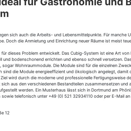
deal für Gastronomie und 
em
egen sich auch die Arbeits- und Lebensmittelpunkte. Für manche U
ebe. Doch die Anmietung und Einrichtung neuer Räume ist meist teu
 für dieses Problem entwickelt. Das Cubig-System ist eine Art von
ell und bodenschonend errichten und ebenso schnell versetzen. Da
h, sogar Wohnraummodule. Die Module sind für die einzelnen Zweck
uch sind die Module energieeffizient und ökologisch angelegt, damit
 Ziel wird durch die moderne und professionelle Fertigungsweise de
t sich aus den verschiedenen Bestandteilen zusammensetzen und auc
fgestellt werden. Ein Musterhaus lässt sich in Dortmund am Phöni
m sowie telefonisch unter +49 (0) 521 32934110 oder per E-Mail a
ße 12