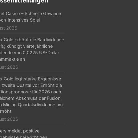
ssemitteilungen
et Casino – Schnelle Gewinne
ch‑Intensives Spiel
ust 2026
x Gold erhöht die Bardividende
%; kündigt vierteljährliche
idende von 0,0225 US-Dollar
ammaktie an
ust 2026
x Gold legt starke Ergebnisse
s zweite Quartal vor Erhöht die
tionsprognose für 2026 nach
reichem Abschluss der Fusion
la Mining Quartalsdividende um
rhöht
ust 2026
ery meldet positive
gebnisse bei wichtigen