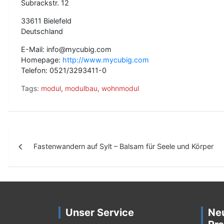
Subrackstr. 12
33611 Bielefeld
Deutschland
E-Mail: info@mycubig.com
Homepage:
http://www.mycubig.com
Telefon: 0521/3293411-0
Tags:
modul
,
modulbau
,
wohnmodul
B
Fastenwandern auf Sylt – Balsam für Seele und Körper
e
i
t
r
Unser Service
Ne
a