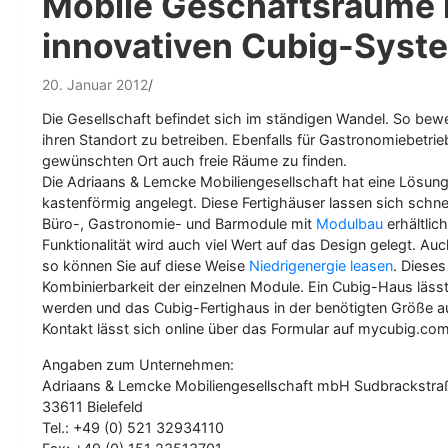
Mobile Geschäftsräume i
innovativen Cubig-Syst
20. Januar 2012
Die Gesellschaft befindet sich im ständigen Wandel. So bew
ihren Standort zu betreiben. Ebenfalls für Gastronomiebetri
gewünschten Ort auch freie Räume zu finden.
Die Adriaans & Lemcke Mobiliengesellschaft hat eine Lösung
kastenförmig angelegt. Diese Fertighäuser lassen sich schn
Büro-, Gastronomie- und Barmodule mit
Modulbau
erhältlic
Funktionalität wird auch viel Wert auf das Design gelegt. A
so können Sie auf diese Weise
Niedrigenergie leasen
. Dieses
Kombinierbarkeit der einzelnen Module. Ein Cubig-Haus läss
werden und das Cubig-Fertighaus in der benötigten Größe au
Kontakt lässt sich online über das Formular auf mycubig.co
Angaben zum Unternehmen:
Adriaans & Lemcke Mobiliengesellschaft mbH Sudbrackstra
33611 Bielefeld
Tel.: +49 (0) 521 32934110