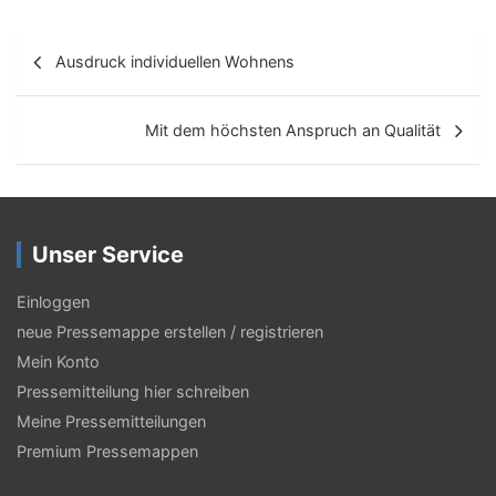
B
Ausdruck individuellen Wohnens
e
i
Mit dem höchsten Anspruch an Qualität
t
r
a
Unser Service
g
s
Einloggen
neue Pressemappe erstellen / registrieren
-
Mein Konto
N
Pressemitteilung hier schreiben
a
Meine Pressemitteilungen
v
Premium Pressemappen