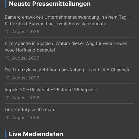
i
Neuste Pressemitteilungen
g
Bamero entwickelt Unternehmensanwendung in einem Tag –
a
KI beziffert Aufwand auf zwölf Entwicklermonate
t
10. August 2026
i
Eizellspende in Spanien: Warum dieser Weg für viele Frauen
neue Hoffnung bedeutet
o
10. August 2026
n
Der Uranzyklus steht noch am Anfang – und bietet Chancen
10. August 2026
Impuls 20 – Rückenfit – 25 Jahre 25 Impulse
10. August 2026
Link Factory verification
10. August 2026
Live Mediendaten