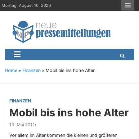
S
Montag, August 10, 2026
k
i
p
t
o
c
Neue-Pressemitteilungen.d
Presseportal, Nachrichten, News, Meldungen, Wirtschaft
o
n
t
e
Home
»
Finanzen
»
Mobil bis ins hohe Alter
n
t
FINANZEN
Mobil bis ins hohe Alter
10. Mai 2011
Vor allem im Alter kommen die kleinen und größeren