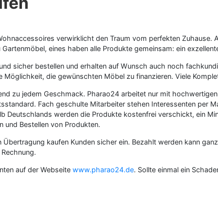
ufen
 Wohnaccessoires verwirklicht den Traum vom perfekten Zuhause.
 Gartenmöbel, eines haben alle Produkte gemeinsam: ein exzellente
 und sicher bestellen und erhalten auf Wunsch auch noch fachku
e Möglichkeit, die gewünschten Möbel zu finanzieren. Viele Komple
end zu jedem Geschmack. Pharao24 arbeitet nur mit hochwertigen 
sstandard. Fach geschulte Mitarbeiter stehen Interessenten per Mai
 Deutschlands werden die Produkte kostenfrei verschickt, ein Mindes
n und Bestellen von Produkten.
en Übertragung kaufen Kunden sicher ein. Bezahlt werden kann gan
r Rechnung.
senten auf der Webseite
www.pharao24.de
. Sollte einmal ein Schad