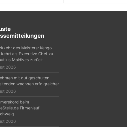
uste
ssemitteilungen
ckkehr des Meisters: Kengo
 kehrt als Executive Chef zu
utilus Maldives zurück
ust 2026
ehmen mit gut geschulten
eitenden wachsen erfolgreicher
ust 2026
hmerekord beim
leStelle.de Firmenlauf
schweig
ust 2026