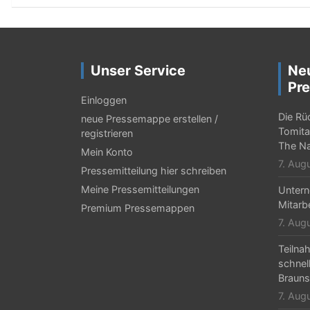
i
t
r
Unser Service
Ne
a
Pre
g
Einloggen
Die Rü
neue Pressemappe erstellen /
s
Tomita
registrieren
-
The Na
Mein Konto
7. Aug
N
Pressemitteilung hier schreiben
Meine Pressemitteilungen
Untern
a
Mitarb
Premium Pressemappen
v
7. Aug
i
Teilna
g
schnel
Braun
a
7. Aug