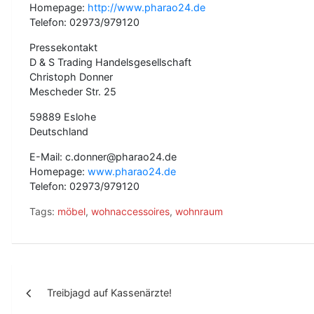
Homepage:
http://www.pharao24.de
Telefon: 02973/979120
Pressekontakt
D & S Trading Handelsgesellschaft
Christoph Donner
Mescheder Str. 25
59889 Eslohe
Deutschland
E-Mail: c.donner@pharao24.de
Homepage:
www.pharao24.de
Telefon: 02973/979120
Tags:
möbel
,
wohnaccessoires
,
wohnraum
B
Treibjagd auf Kassenärzte!
e