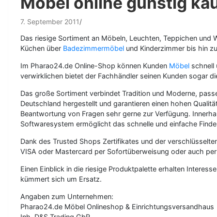
Möbel online günstig ka
7. September 2011
Das riesige Sortiment an Möbeln, Leuchten, Teppichen und
Küchen über
Badezimmermöbel
und Kinderzimmer bis hin zu
Im Pharao24.de Online-Shop können Kunden
Möbel
schnell
verwirklichen bietet der Fachhändler seinen Kunden sogar di
Das große Sortiment verbindet Tradition und Moderne, pass
Deutschland hergestellt und garantieren einen hohen Qualität
Beantwortung von Fragen sehr gerne zur Verfügung. Innerhalb
Softwaresystem ermöglicht das schnelle und einfache Finde
Dank des Trusted Shops Zertifikates und der verschlüsselt
VISA oder Mastercard per Sofortüberweisung oder auch pe
Einen Einblick in die riesige Produktpalette erhalten Interes
kümmert sich um Ersatz.
Angaben zum Unternehmen:
Pharao24.de Möbel Onlineshop & Einrichtungsversandhaus
Inh. D&S Trading GbR