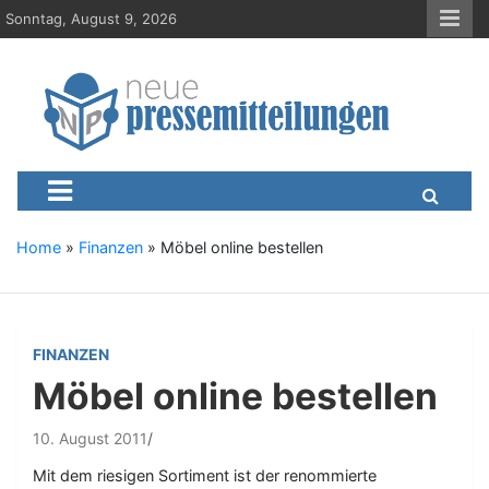
S
Sonntag, August 9, 2026
k
i
p
t
o
c
Neue-Pressemitteilungen.d
Presseportal, Nachrichten, News, Meldungen, Wirtschaft
o
n
t
e
Home
»
Finanzen
»
Möbel online bestellen
n
t
FINANZEN
Möbel online bestellen
10. August 2011
Mit dem riesigen Sortiment ist der renommierte