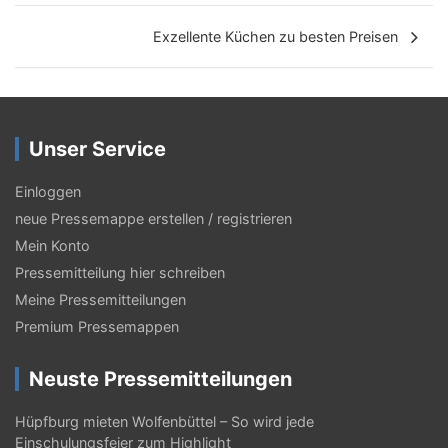
i
Exzellente Küchen zu besten Preisen
t
r
a
Unser Service
g
s
Einloggen
neue Pressemappe erstellen / registrieren
-
Mein Konto
N
Pressemitteilung hier schreiben
a
Meine Pressemitteilungen
v
Premium Pressemappen
i
Neuste Pressemitteilungen
g
Hüpfburg mieten Wolfenbüttel – So wird jede
a
Einschulungsfeier zum Highlight