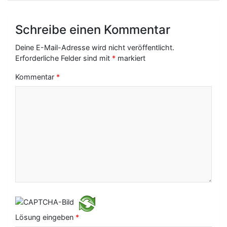
a
g
Schreibe einen Kommentar
s
Deine E-Mail-Adresse wird nicht veröffentlicht.
-
Erforderliche Felder sind mit
*
markiert
N
Kommentar
*
a
v
i
g
a
t
i
o
Lösung eingeben
*