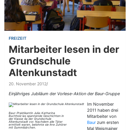
FREIZEIT
Mitarbeiter lesen in der
Grundschule
Altenkunstadt
20. November 2012
Einjähriges Jubiläum der Vorlese-Aktion der Baur-Gruppe
Im November
2011 haben drei
Baur-Praktikantin Julia-Katharina
Mitarbeiter von
Buchholz las spannende Geschichten in
der Klasse 4a der Grundschule
Altenkunstadt vor. Nachdem alle Täter
Baur
zum ersten
ermittelt waren, belohnte sie ihre Zuhörer
mit Gummibärchen.
Mal Weismainer