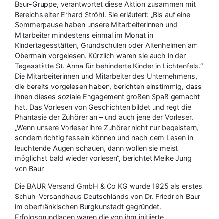
Baur-Gruppe, verantwortet diese Aktion zusammen mit
Bereichsleiter Erhard Ströhl. Sie erläutert: „Bis auf eine
Sommerpause haben unsere Mitarbeiterinnen und
Mitarbeiter mindestens einmal im Monat in
Kindertagesstätten, Grundschulen oder Altenheimen am
Obermain vorgelesen. Kürzlich waren sie auch in der
Tagesstätte St. Anna für behinderte Kinder in Lichtenfels.“
Die Mitarbeiterinnen und Mitarbeiter des Unternehmens,
die bereits vorgelesen haben, berichten einstimmig, dass
ihnen dieses soziale Engagement großen Spaß gemacht
hat. Das Vorlesen von Geschichten bildet und regt die
Phantasie der Zuhörer an – und auch jene der Vorleser.
„Wenn unsere Vorleser ihre Zuhörer nicht nur begeistern,
sondern richtig fesseln können und nach dem Lesen in
leuchtende Augen schauen, dann wollen sie meist
möglichst bald wieder vorlesen“, berichtet Meike Jung
von Baur.
Die BAUR Versand GmbH & Co KG wurde 1925 als erstes
Schuh-Versandhaus Deutschlands von Dr. Friedrich Baur
im oberfränkischen Burgkunstadt gegründet.
Erfolgsgrundlagen waren die von ihm initiierte