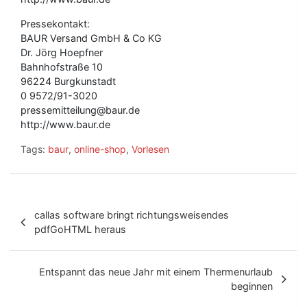
Pressekontakt:
BAUR Versand GmbH & Co KG
Dr. Jörg Hoepfner
Bahnhofstraße 10
96224 Burgkunstadt
0 9572/91-3020
pressemitteilung@baur.de
http://www.baur.de
Tags:
baur
,
online-shop
,
Vorlesen
B
callas software bringt richtungsweisendes
e
pdfGoHTML heraus
i
t
Entspannt das neue Jahr mit einem Thermenurlaub
beginnen
r