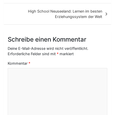
e
i
High School Neuseeland: Lernen im besten
t
Erziehungssystem der Welt
r
a
Schreibe einen Kommentar
g
Deine E-Mail-Adresse wird nicht veröffentlicht.
s
Erforderliche Felder sind mit
*
markiert
-
Kommentar
*
N
a
v
i
g
a