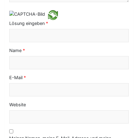
t
i
Lösung eingeben
*
o
n
Name
*
E-Mail
*
Website