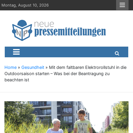
S
Montag, August 10, 2026
k
i
p
t
o
c
Neue-Pressemitteilungen.d
Presseportal, Nachrichten, News, Meldungen, Wirtschaft
o
n
t
e
Home
»
Gesundheit
»
Mit dem faltbaren Elektrorollstuhl in die
n
Outdoorsaison starten – Was bei der Beantragung zu
t
beachten ist