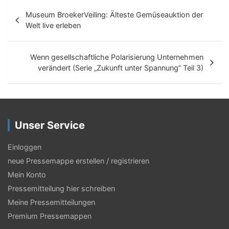
B
Museum BroekerVeiling: Älteste Gemüseauktion der
e
Welt live erleben
i
t
Wenn gesellschaftliche Polarisierung Unternehmen
verändert (Serie „Zukunft unter Spannung“ Teil 3)
r
a
g
Unser Service
s
-
Einloggen
N
neue Pressemappe erstellen / registrieren
Mein Konto
a
Pressemitteilung hier schreiben
v
Meine Pressemitteilungen
i
Premium Pressemappen