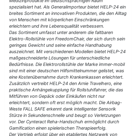
Medizinprodukte im deutschsprachigen Raum
spezialisiert hat. Als Generalimporteur bietet HELP-24 ein
breites Sortiment an innovativen Produkten, die den Alltag
von Menschen mit körperlichen Einschränkungen
erleichtern und ihre Lebensqualität verbessern.
Das Sortiment umfasst unter anderem die faltbaren
Elektro-Rollstühle von FreedomChair, der sich durch sein
geringes Gewicht und seine einfache Handhabung
auszeichnet. Mit verschiedenen Modellen bietet HELP-24
maßgeschneiderte Lösungen für unterschiedliche
Bedürfnisse. Die Elektrorollstühle der Marke immer-mobil
sind mit einer deutschen Hilfsmittelnummer gelistet, was
eine Kostenübernahme durch Krankenkassen erleichtert.
Zusätzlich vertreibt HELP-24 den Arnie Travelhero, eine
praktische Anhängekupplung für Rollstuhlfahrer, die das
Mitführen von Gepäck oder Einkäufen nicht nur
erleichtert, sondern oft erst möglich macht. Die Airbag-
Weste FALL SAFE erkennt dank intelligenter Sensorik
Stürze in Sekundenschnelle und beugt so Verletzungen
vor. Der Cynteract Reha-Handschuh ermöglicht durch
Gamification einen spielerischen Therapieerfolg.
Der Vertrieb erfolgt über ein etabliertes Netzwerk von