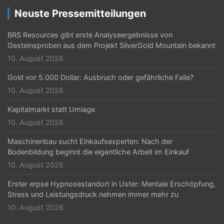
g
Neuste Pressemitteilungen
a
t
BRS Resources gibt erste Analyseergebnisse von
Gesteinsproben aus dem Projekt SilverGold Mountain bekannt
i
10. August 2026
o
Gold vor 5.000 Dollar: Ausbruch oder gefährliche Falle?
n
10. August 2026
Kapitalmarkt statt Umlage
10. August 2026
Maschinenbau sucht Einkaufsexperten: Nach der
Bodenbildung beginnt die eigentliche Arbeit im Einkauf
10. August 2026
Erster erpse Hypnosestandort in Uster: Mentale Erschöpfung,
Stress und Leistungsdruck nehmen immer mehr zu
10. August 2026