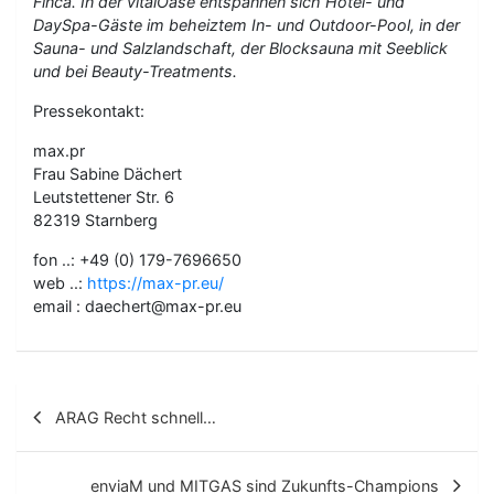
Finca. In der vitalOase entspannen sich Hotel- und
DaySpa-Gäste im beheiztem In- und Outdoor-Pool, in der
Sauna- und Salzlandschaft, der Blocksauna mit Seeblick
und bei Beauty-Treatments.
Pressekontakt:
max.pr
Frau Sabine Dächert
Leutstettener Str. 6
82319 Starnberg
fon ..: +49 (0) 179-7696650
web ..:
https://max-pr.eu/
email : daechert@max-pr.eu
B
ARAG Recht schnell…
e
i
enviaM und MITGAS sind Zukunfts-Champions