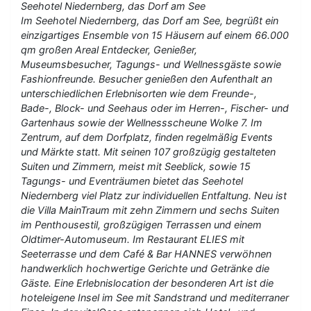
Seehotel Niedernberg, das Dorf am See
Im Seehotel Niedernberg, das Dorf am See, begrüßt ein
einzigartiges Ensemble von 15 Häusern auf einem 66.000
qm großen Areal Entdecker, Genießer,
Museumsbesucher, Tagungs- und Wellnessgäste sowie
Fashionfreunde. Besucher genießen den Aufenthalt an
unterschiedlichen Erlebnisorten wie dem Freunde-,
Bade-, Block- und Seehaus oder im Herren-, Fischer- und
Gartenhaus sowie der Wellnessscheune Wolke 7. Im
Zentrum, auf dem Dorfplatz, finden regelmäßig Events
und Märkte statt. Mit seinen 107 großzügig gestalteten
Suiten und Zimmern, meist mit Seeblick, sowie 15
Tagungs- und Eventräumen bietet das Seehotel
Niedernberg viel Platz zur individuellen Entfaltung. Neu ist
die Villa MainTraum mit zehn Zimmern und sechs Suiten
im Penthousestil, großzügigen Terrassen und einem
Oldtimer-Automuseum. Im Restaurant ELIES mit
Seeterrasse und dem Café & Bar HANNES verwöhnen
handwerklich hochwertige Gerichte und Getränke die
Gäste. Eine Erlebnislocation der besonderen Art ist die
hoteleigene Insel im See mit Sandstrand und mediterraner