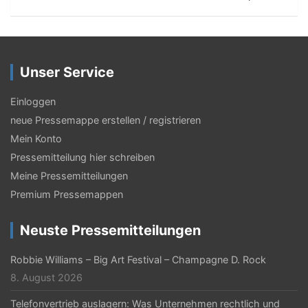
t
r
a
Unser Service
g
s
Einloggen
neue Pressemappe erstellen / registrieren
-
Mein Konto
N
Pressemitteilung hier schreiben
a
Meine Pressemitteilungen
v
Premium Pressemappen
i
Neuste Pressemitteilungen
g
Robbie Williams – Big Art Festival – Champagne D. Rock
a
8. August 2026
t
Telefonvertrieb auslagern: Was Unternehmen rechtlich und