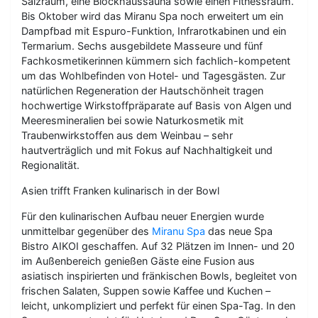
Salzraum, eine Blockhaussauna sowie einen Fitnessraum.
Bis Oktober wird das Miranu Spa noch erweitert um ein
Dampfbad mit Espuro-Funktion, Infrarotkabinen und ein
Termarium. Sechs ausgebildete Masseure und fünf
Fachkosmetikerinnen kümmern sich fachlich-kompetent
um das Wohlbefinden von Hotel- und Tagesgästen. Zur
natürlichen Regeneration der Hautschönheit tragen
hochwertige Wirkstoffpräparate auf Basis von Algen und
Meeresmineralien bei sowie Naturkosmetik mit
Traubenwirkstoffen aus dem Weinbau – sehr
hautverträglich und mit Fokus auf Nachhaltigkeit und
Regionalität.
Asien trifft Franken kulinarisch in der Bowl
Für den kulinarischen Aufbau neuer Energien wurde
unmittelbar gegenüber des
Miranu Spa
das neue Spa
Bistro AIKOI geschaffen. Auf 32 Plätzen im Innen- und 20
im Außenbereich genießen Gäste eine Fusion aus
asiatisch inspirierten und fränkischen Bowls, begleitet von
frischen Salaten, Suppen sowie Kaffee und Kuchen –
leicht, unkompliziert und perfekt für einen Spa-Tag. In den