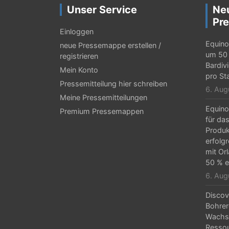
Unser Service
Ne
Pre
Einloggen
Equino
neue Pressemappe erstellen /
um 50 
registrieren
Bardiv
Mein Konto
pro St
Pressemitteilung hier schreiben
6. Aug
Meine Pressemitteilungen
Equino
Premium Pressemappen
für da
Produk
erfolg
mit Or
50 % e
6. Aug
Discov
Bohrer
Wachs
Resso