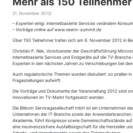
Mehr als 150 Teilnehme
21. November 2012
– Experten einig: internetbasierte Services verändern Konsu
– Vorträge online auf www.newtv-summit.de
Über 150 Teilnehmer trafen sich am 6. November 2012 in Berli
Christian P. Illek, Vorsitzender der Geschäftsführung Micro
internetbasierte Services und Endgeräte auf die TV-Branch
Experten in den nächsten Jahren zu Verschiebungen bei d
Auch regulatorische Themen wurden diskutiert: so prallen in
Fragestellungen aufwirft.
Die Vorträge und Dokumente der Veranstaltung 2012 sind on
Innovationen im TV-Markt fortgesetzt werden.
Die Bitkom Servicegesellschaft mbH ist ein Unternehmen de
Unternehmen der IT-Branche sowie der Anwenderbranchen. Die
Akademie, führt Kongresse sowie Gemeinschaftsstände auf 
eine insolvenzsichere Ausfallbürgschaft für die Hersteller 
Arbeits- und Vergaberechts sowie des Datenschutzes.