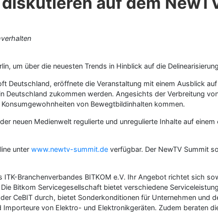
r diskutieren auf dem New
mverhalten
n, um über die neuesten Trends in Hinblick auf die Delinearisierun
soft Deutschland, eröffnete die Veranstaltung mit einem Ausblick a
e in Deutschland zukommen werden. Angesichts der Verbreitung vo
en Konsumgewohnheiten von Bewegtbildinhalten kommen.
 der neuen Medienwelt regulierte und unregulierte Inhalte auf ein
line unter
www.newtv-summit.de
verfügbar. Der NewTV Summit sol
s ITK-Branchenverbandes BITKOM e.V. Ihr Angebot richtet sich sow
 Bitkom Servicegesellschaft bietet verschiedene Serviceleistungen
der CeBIT durch, bietet Sonderkonditionen für Unternehmen und 
und Importeure von Elektro- und Elektronikgeräten. Zudem beraten d