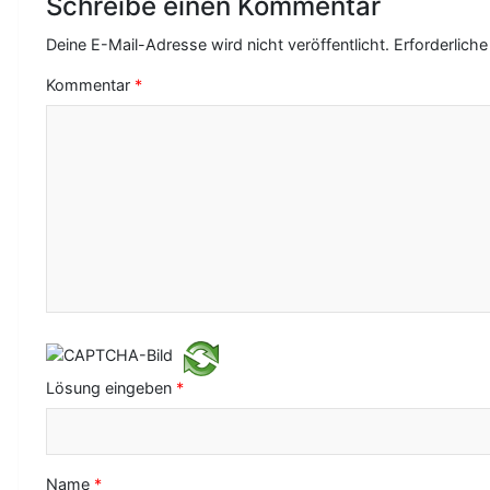
Schreibe einen Kommentar
a
Deine E-Mail-Adresse wird nicht veröffentlicht.
Erforderliche
g
Kommentar
*
s
-
N
a
v
i
g
a
Lösung eingeben
*
t
i
o
Name
*