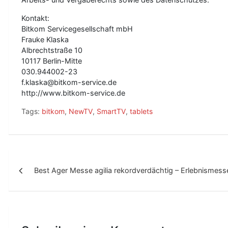
Kontakt:
Bitkom Servicegesellschaft mbH
Frauke Klaska
Albrechtstraße 10
10117 Berlin-Mitte
030.944002-23
f.klaska@bitkom-service.de
http://www.bitkom-service.de
Tags:
bitkom
,
NewTV
,
SmartTV
,
tablets
B
Best Ager Messe agilia rekordverdächtig – Erlebnismesse
e
i
t
r