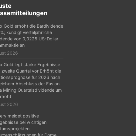
uste
ssemitteilungen
x Gold erhöht die Bardividende
%; kündigt vierteljährliche
idende von 0,0225 US-Dollar
ammaktie an
ust 2026
x Gold legt starke Ergebnisse
s zweite Quartal vor Erhöht die
tionsprognose für 2026 nach
reichem Abschluss der Fusion
la Mining Quartalsdividende um
rhöht
ust 2026
ery meldet positive
gebnisse bei wichtigen
tumsprojekten,
urcenschätzungen für Dome