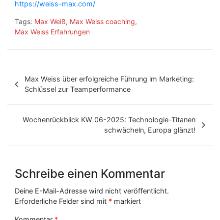
https://weiss-max.com/
Tags:
Max Weiß
,
Max Weiss coaching
,
Max Weiss Erfahrungen
B
Max Weiss über erfolgreiche Führung im Marketing:
e
Schlüssel zur Teamperformance
i
t
Wochenrückblick KW 06-2025: Technologie-Titanen
schwächeln, Europa glänzt!
r
a
g
Schreibe einen Kommentar
s
Deine E-Mail-Adresse wird nicht veröffentlicht.
-
Erforderliche Felder sind mit
*
markiert
Kommentar
*