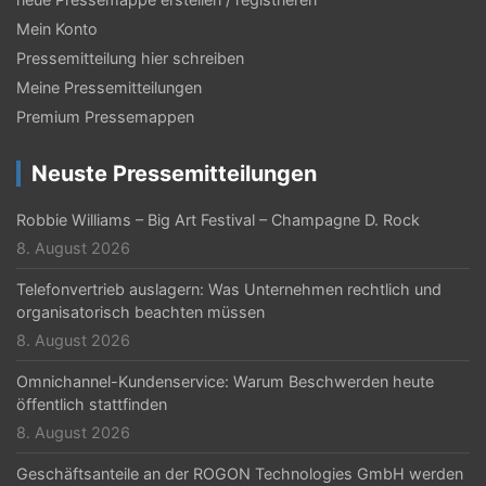
N
Mein Konto
a
Pressemitteilung hier schreiben
Meine Pressemitteilungen
v
Premium Pressemappen
i
g
Neuste Pressemitteilungen
a
Robbie Williams – Big Art Festival – Champagne D. Rock
t
8. August 2026
i
Telefonvertrieb auslagern: Was Unternehmen rechtlich und
organisatorisch beachten müssen
o
8. August 2026
n
Omnichannel-Kundenservice: Warum Beschwerden heute
öffentlich stattfinden
8. August 2026
Geschäftsanteile an der ROGON Technologies GmbH werden