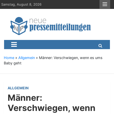
S
Samstag, August 8, 2026
k
i
p
t
o
c
Neue-Pressemitteilungen.d
Presseportal, Nachrichten, News, Meldungen, Wirtschaft
o
n
t
e
Home
»
Allgemein
»
Männer: Verschwiegen, wenn es ums
n
Baby geht
t
ALLGEMEIN
Männer:
Verschwiegen, wenn