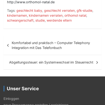
http://www.orthomol-natal.de
Tags:
geschlecht baby
,
geschlecht verraten
,
gfk-studie
,
kindernamen
,
kindernamen verraten
,
orthomol natal
,
schwangerschaft
,
studie
,
werdende eltern
B
Komfortabel und praktisch – Computer Telephony
e
Integration mit Das Telefonbuch
i
t
Abgeltungssteuer: ein Systemwechsel im Steuerrecht
r
a
g
Unser Service
s
Einloggen
-
neue Pressemappe erstellen / registrieren