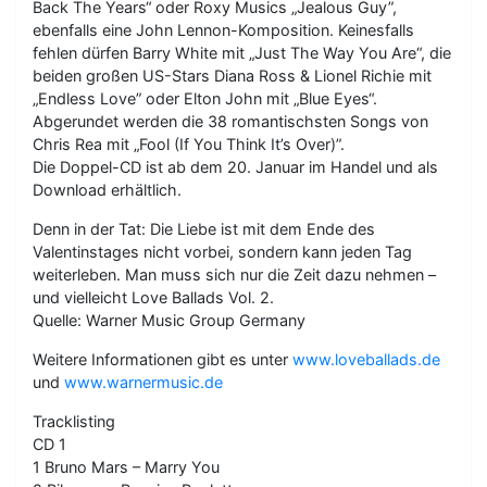
Back The Years“ oder Roxy Musics „Jealous Guy”,
ebenfalls eine John Lennon-Komposition. Keinesfalls
fehlen dürfen Barry White mit „Just The Way You Are“, die
beiden großen US-Stars Diana Ross & Lionel Richie mit
„Endless Love” oder Elton John mit „Blue Eyes“.
Abgerundet werden die 38 romantischsten Songs von
Chris Rea mit „Fool (If You Think It’s Over)”.
Die Doppel-CD ist ab dem 20. Januar im Handel und als
Download erhältlich.
Denn in der Tat: Die Liebe ist mit dem Ende des
Valentinstages nicht vorbei, sondern kann jeden Tag
weiterleben. Man muss sich nur die Zeit dazu nehmen –
und vielleicht Love Ballads Vol. 2.
Quelle: Warner Music Group Germany
Weitere Informationen gibt es unter
www.loveballads.de
und
www.warnermusic.de
Tracklisting
CD 1
1 Bruno Mars – Marry You