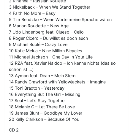
2 Rihanna – Russian Roulette
3 Nickelback – When We Stand Together
4 Faith No More – Easy
5 Tim Bendzko – Wenn Worte meine Sprache wären
6 Marlon Roudette – New Age
7 Udo Lindenberg feat. Clueso – Cello
8 Roger Cicero – Du willst es doch auch
9 Michael Bublé – Crazy Love
10 Katie Melua – Nine Million Bicycles
11 Michael Jackson – One Day In Your Life
12 RZA feat. Xavier Naidoo – Ich kenne nichts (das so
schön ist …)
13 Ayman feat. Dean – Mein Stern
14 Randy Crawford with Yellowjackets – Imagine
15 Toni Braxton – Yesterday
16 Everything But The Girl – Missing
17 Seal – Let’s Stay Together
18 Melanie C – Let There Be Love
19 James Blunt – Goodbye My Lover
20 Kelly Clarkson – Because Of You
CD 2