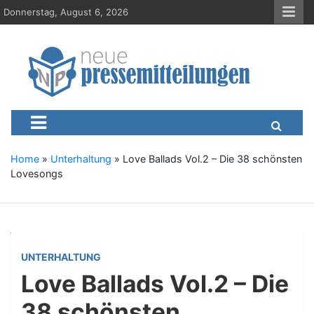
S
Donnerstag, August 6, 2026
k
i
p
t
o
c
Neue-Pressemitteilungen.d
Presseportal, Nachrichten, News, Meldungen, Wirtschaft
o
n
t
e
Home
»
Unterhaltung
»
Love Ballads Vol.2 – Die 38 schönsten
n
Lovesongs
t
UNTERHALTUNG
Love Ballads Vol.2 – Die
38 schönsten