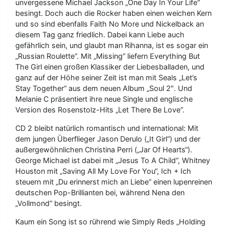
unvergessene Michael Jackson „One Day In Your Life“
besingt. Doch auch die Rocker haben einen weichen Kern
und so sind ebenfalls Faith No More und Nickelback an
diesem Tag ganz friedlich. Dabei kann Liebe auch
gefährlich sein, und glaubt man Rihanna, ist es sogar ein
„Russian Roulette“. Mit „Missing“ liefern Everything But
The Girl einen großen Klassiker der Liebesballaden, und
ganz auf der Höhe seiner Zeit ist man mit Seals „Let’s
Stay Together“ aus dem neuen Album „Soul 2″. Und
Melanie C präsentiert ihre neue Single und englische
Version des Rosenstolz-Hits „Let There Be Love“.
CD 2 bleibt natürlich romantisch und international: Mit
dem jungen Überflieger Jason Derulo („It Girl“) und der
außergewöhnlichen Christina Perri („Jar Of Hearts“).
George Michael ist dabei mit „Jesus To A Child“, Whitney
Houston mit „Saving All My Love For You“, Ich + Ich
steuern mit „Du erinnerst mich an Liebe” einen lupenreinen
deutschen Pop-Brillianten bei, während Nena den
„Vollmond“ besingt.
Kaum ein Song ist so rührend wie Simply Reds „Holding