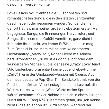
gewonnen werden konnte.
Love Ballads Vol. 2 enthält die 38 schönsten und
romantischsten Songs, die in den letzten Jahrzehnten
geschrieben oder gesungen wurden. Songs, die man
gehört hat, als man seiner großen Liebe zum ersten Mal
begegnete, Songs, die Erinnerungen hervorrufen, und
Songs, die einem das Gefühl vermitteln, ganz dicht bei
Ihm oder Ihr zu sein, wo immer Er/Sie auch sein mag.
Zum Beispiel Bruno Mars mit seinem wunderbaren
Heiratsantrag „Marry You“, Roger Cicero mit seinem
herausfordernden „Du willst es doch auch“ oder dem
wunderbaren Michael Bublé, der seine „Crazy Love“ feiert.
Udo Lindenberg präsentiert seine Jugendliebe-Hymne
„Cello“, hier in der Unplugged-Version mit Clueso. Auch
der neue deutsche Pop-Star Tim Bendzko ist mit von der
Partie, und hört am Valentinstag bestimmt kurz auf, die
Welt zu retten, wenn er „Wenn Worte meine Sprache
wären“ anstimmt. Xavier Naidoo hat sich in einem kultigen
Duett mit Wu-Tang RZA zusammen getan, um „Ich kenne
nichts (das so schön ist…)“ zu singen, während der