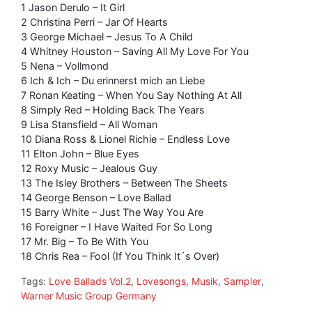
1 Jason Derulo – It Girl
2 Christina Perri – Jar Of Hearts
3 George Michael – Jesus To A Child
4 Whitney Houston – Saving All My Love For You
5 Nena – Vollmond
6 Ich & Ich – Du erinnerst mich an Liebe
7 Ronan Keating – When You Say Nothing At All
8 Simply Red – Holding Back The Years
9 Lisa Stansfield – All Woman
10 Diana Ross & Lionel Richie – Endless Love
11 Elton John – Blue Eyes
12 Roxy Music – Jealous Guy
13 The Isley Brothers – Between The Sheets
14 George Benson – Love Ballad
15 Barry White – Just The Way You Are
16 Foreigner – I Have Waited For So Long
17 Mr. Big – To Be With You
18 Chris Rea – Fool (If You Think It´s Over)
Tags:
Love Ballads Vol.2
,
Lovesongs
,
Musik
,
Sampler
,
Warner Music Group Germany