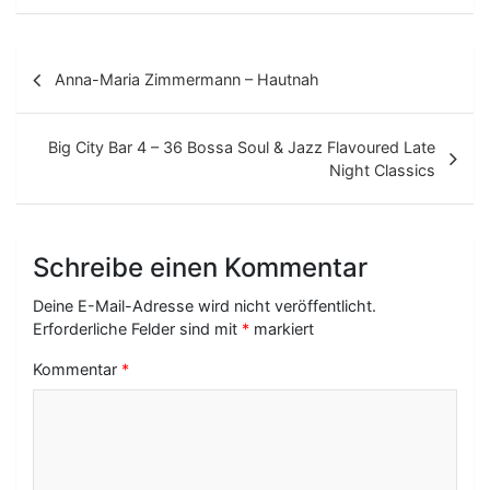
B
Anna-Maria Zimmermann – Hautnah
e
i
Big City Bar 4 – 36 Bossa Soul & Jazz Flavoured Late
t
Night Classics
r
a
Schreibe einen Kommentar
g
Deine E-Mail-Adresse wird nicht veröffentlicht.
s
Erforderliche Felder sind mit
*
markiert
-
Kommentar
*
N
a
v