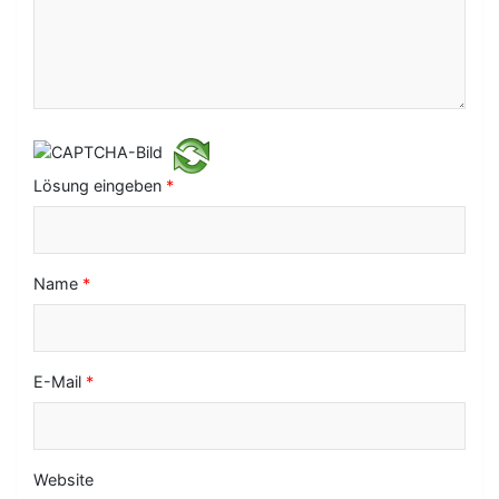
i
g
a
t
i
Lösung eingeben
*
o
n
Name
*
E-Mail
*
Website