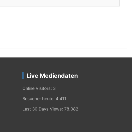
Live Mediendaten
Online Visitors:
3
Besucher heute:
4.411
Last 30 Days Views:
78.082