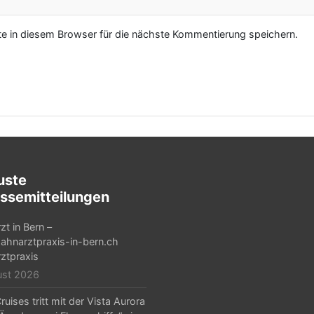
 in diesem Browser für die nächste Kommentierung speichern.
uste
ssemitteilungen
zt in Bern –
hnarztpraxis-in-bern.ch
ztpraxis
ust 2026
ruises tritt mit der Vista Aurora