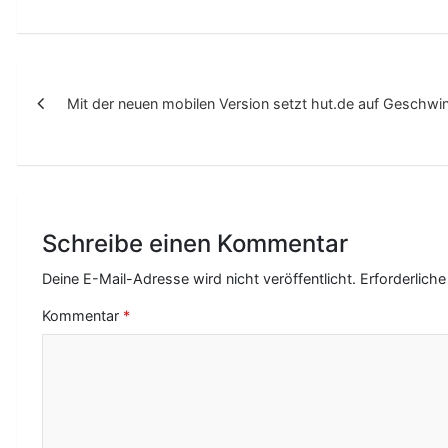
B
Mit der neuen mobilen Version setzt hut.de auf Geschwin
e
i
t
r
Schreibe einen Kommentar
a
g
Deine E-Mail-Adresse wird nicht veröffentlicht.
Erforderliche
s
Kommentar
*
-
N
a