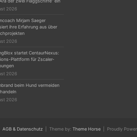
„Ära der zwei Flaggschiffe“ ein
ust 2026
ncoach Mirjam Saeger
isiert ihre Erfahrung aus über
chprojekten
ust 2026
ngBlox startet CentaurNexus:
ions-Plattform für Zscaler-
ungen
ust 2026
nbrand beim Hund vermeiden
handeln
ust 2026
AGB & Datenschutz
Theme by:
Theme Horse
Proudly Powe