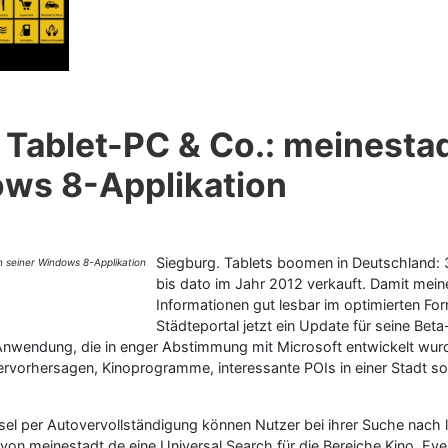
 Tablet-PC & Co.: meinestad
ows 8-Applikation
Siegburg. Tablets boomen in Deutschland: 3,
bis dato im Jahr 2012 verkauft. Damit mein
Informationen gut lesbar im optimierten F
Städteportal jetzt ein Update für seine Be
 Anwendung, die in enger Abstimmung mit Microsoft entwickelt wurde,
ervorhersagen, Kinoprogramme, interessante POIs in einer Stadt s
el per Autovervollständigung können Nutzer bei ihrer Suche nach l
von meinestadt.de eine Universal Search für die Bereiche Kino, E