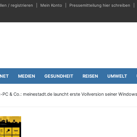
en / registrieren
Mein Konto
Pressemitteilung hier schreiben
eilungen.de
Wirtschaft
RNET
MEDIEN
GESUNDHEIT
REISEN
UMWELT
t-PC & Co.: meinestadt.de launcht erste Vollversion seiner Window