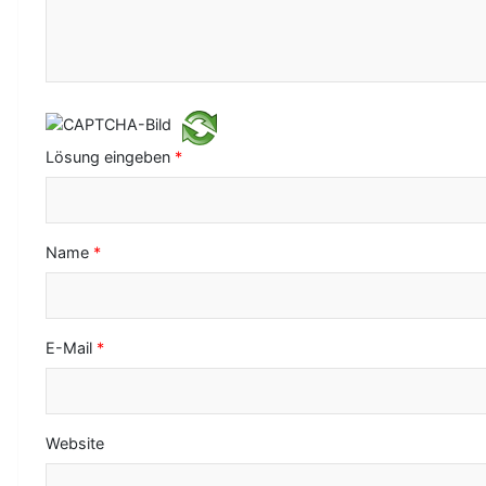
v
i
g
a
t
Lösung eingeben
*
i
o
Name
*
n
E-Mail
*
Website