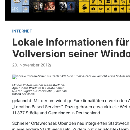
INTERNET
Lokale Informationen für
Vollversion seiner Wind
20. November 2012
Mit der Vollversion der meinestadt.de-
App für alle Windows 8-Geräte haben
Nutzer Zugriff auf zahlreiche „Location
Based Services“.
gelauncht. Mit der um wichtige Funktionalitäten erweiterten
„Location Based Services“. Dazu gehören etwa aktuelle Wett
11.337 Städte und Gemeinden in Deutschland.
Schneller Ortswechsel: Über den neu integrierten Stadtwechs
in eine andere Stadt wechseln. Zudem hat das Mobile-Team 