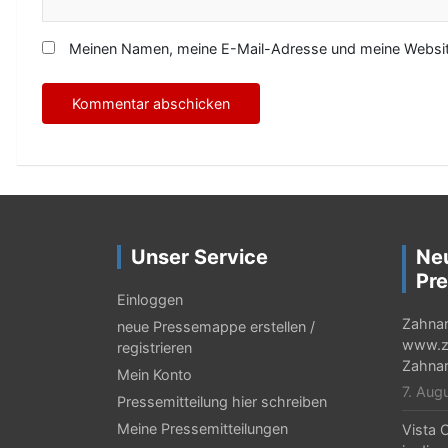
Meinen Namen, meine E-Mail-Adresse und meine Website
Unser Service
Ne
Pre
Einloggen
Zahnar
neue Pressemappe erstellen /
www.za
registrieren
Zahnar
Mein Konto
7. Aug
Pressemitteilung hier schreiben
Meine Pressemitteilungen
Vista C