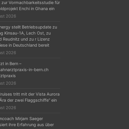
t zur Vormachbarkeitsstudie für
ldprojekt Enchi in Ghana ein
ust 2026
ergy stellt Betriebsupdate zu
g Kinsau-1A, Lech Ost, zu
d Reudnitz und zu r Lizenz
iese in Deutschland bereit
ust 2026
zt in Bern –
hnarztpraxis-in-bern.ch
ztpraxis
ust 2026
ruises tritt mit der Vista Aurora
„Ära der zwei Flaggschiffe“ ein
ust 2026
ncoach Mirjam Saeger
isiert ihre Erfahrung aus über