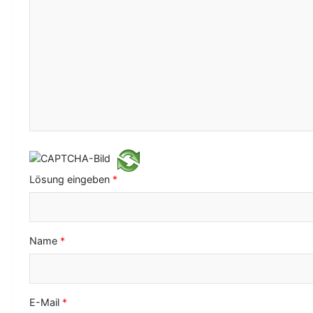
-
N
a
v
i
g
a
t
Lösung eingeben
*
i
o
Name
*
n
E-Mail
*