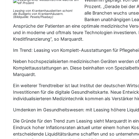
Prozent. „Gerade bei der
Leasing von Krankenhausbetten schont
alle Branchen wuchs unser
die Budgets von Krankenhäusern.
(Bildquelle: Pexels/Pixabay)
Banken unabhängigen Leas
Ansprüche der Patienten an eine optimale medizinische Vers
und in moderne und oftmals teure Technologien investieren. Le
Kreditfinanzierung“, so Marquardt.
Im Trend: Leasing von Komplett-Ausstattungen für Pflegehe
Neben hochspezialisierten medizinischen Geräten werden oft
Komplettausstattungen an. Diese beinhalten von Spezialbetten
Marquardt.
Ein weiterer Trendtreiber ist laut Institut der deutschen Wi
Investitionen für die digitale Gesundheitskarte. Neue Entwi
individualisierteren Medizintechnik kommen als Verstärker hi
Umdenken im Gesundheitswesen: mit Leasing höhere Liquid
Die Gründe für den Trend zum Leasing sieht Marquardt in 
Eindruck hoher Inflationsraten aktuell unter einem hohen Kos
entscheidende Liquiditätsräume schaffen und so unternehmer