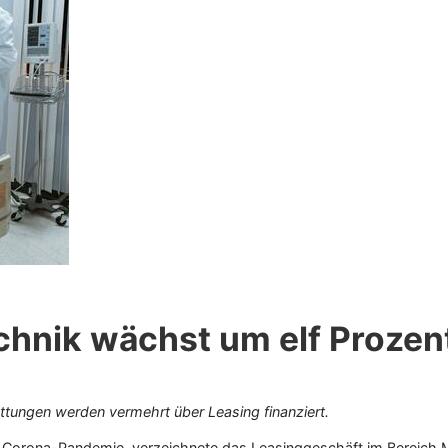
chnik wächst um elf Prozen
tungen werden vermehrt über Leasing finanziert.
 Corona-Pandemie, verzeichnete das Leasinggeschäft im Bereich Me