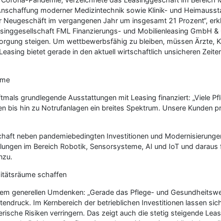
 Anschaffung moderner Medizintechnik sowie Klinik- und Heimauss
 Neugeschäft im vergangenen Jahr um insgesamt 21 Prozent“, erklä
inggesellschaft FML Finanzierungs- und Mobilienleasing GmbH & Co
orgung steigen. Um wettbewerbsfähig zu bleiben, müssen Ärzte, Kl
asing bietet gerade in den aktuell wirtschaftlich unsicheren Zeiten
ime
mals grundlegende Ausstattungen mit Leasing finanziert: „Viele Pf
 bis hin zu Notrufanlagen ein breites Spektrum. Unsere Kunden profi
rtschaft neben pandemiebedingten Investitionen und Modernisierungen 
cklungen im Bereich Robotik, Sensorsysteme, AI und IoT und daraus 
nzu.
itätsräume schaffen
einem generellen Umdenken: „Gerade das Pflege- und Gesundheitsw
tendruck. Im Kernbereich der betrieblichen Investitionen lassen sich
ische Risiken verringern. Das zeigt auch die stetig steigende Lea