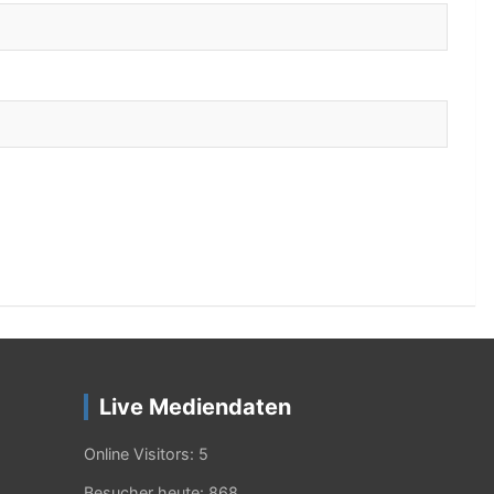
Live Mediendaten
Online Visitors:
5
Besucher heute:
868