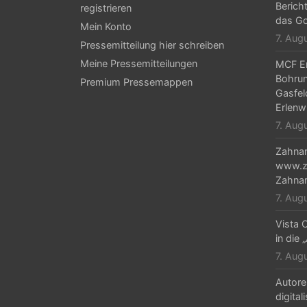
Berich
registrieren
das Go
Mein Konto
7. Aug
Pressemitteilung hier schreiben
Meine Pressemitteilungen
MCF En
Bohrun
Premium Pressemappen
Gasfel
Erlenw
7. Aug
Zahnar
www.za
Zahnar
7. Aug
Vista C
in die 
7. Aug
Autore
digital