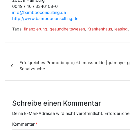
20259 Hamburg
0049 / 40 / 3346108-0
info@bambooconsulting.de
http://www.bambooconsulting.de
Tags:
finanzierung
,
gesundheitswesen
,
Krankenhaus
,
leasing
,
B
Erfolgreiches Promotionprojekt: massholder|gutmayer g
e
Schatzsuche
i
t
r
Schreibe einen Kommentar
a
g
Deine E-Mail-Adresse wird nicht veröffentlicht.
Erforderliche
s
Kommentar
*