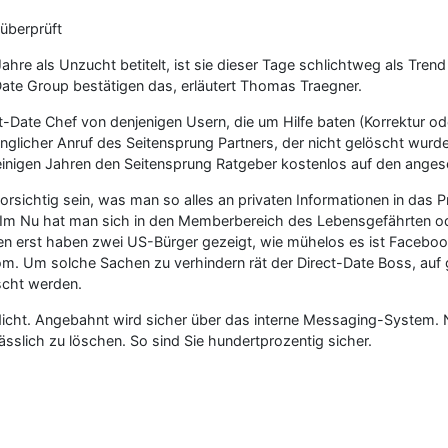
 überprüft
hre als Unzucht betitelt, ist sie dieser Tage schlichtweg als Tren
ate Group bestätigen das, erläutert Thomas Traegner.
ct-Date Chef von denjenigen Usern, die um Hilfe baten (Korrektur 
nglicher Anruf des Seitensprung Partners, der nicht gelöscht wurde.
einigen Jahren den Seitensprung Ratgeber kostenlos auf den anges
rsichtig sein, was man so alles an privaten Informationen in das P
 Im Nu hat man sich in den Memberbereich des Lebensgefährten ode
agen erst haben zwei US-Bürger gezeigt, wie mühelos es ist Faceboo
m. Um solche Sachen zu verhindern rät der Direct-Date Boss, auf g
scht werden.
icht. Angebahnt wird sicher über das interne Messaging-System. 
sslich zu löschen. So sind Sie hundertprozentig sicher.