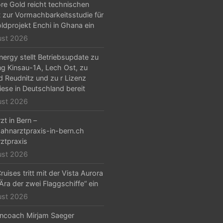
e Gold reicht technischen
t zur Vormachbarkeitsstudie für
ldprojekt Enchi in Ghana ein
ust 2026
ergy stellt Betriebsupdate zu
g Kinsau-1A, Lech Ost, zu
d Reudnitz und zu r Lizenz
iese in Deutschland bereit
ust 2026
zt in Bern –
hnarztpraxis-in-bern.ch
ztpraxis
ust 2026
ruises tritt mit der Vista Aurora
„Ära der zwei Flaggschiffe“ ein
ust 2026
ncoach Mirjam Saeger