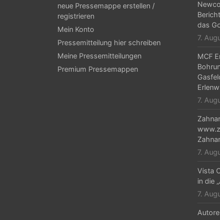
Newcor
neue Pressemappe erstellen /
s
Berich
registrieren
-
das Go
Mein Konto
7. Aug
N
Pressemitteilung hier schreiben
Meine Pressemitteilungen
MCF En
a
Bohrun
Premium Pressemappen
v
Gasfel
Erlenw
i
7. Aug
g
Zahnar
a
www.za
Zahnar
t
7. Aug
i
Vista C
o
in die 
n
7. Aug
Autore