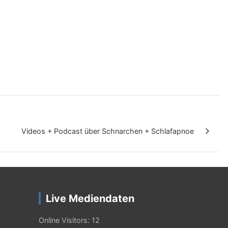
Videos + Podcast über Schnarchen + Schlafapnoe
Live Mediendaten
Online Visitors:
12