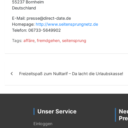
55237 Bornheim
Deutschland
E-Mail: presse@direct-date.de
Homepage:
http://www.seitensprungnetz.de
Telefon: 06733-5649902
Tags:
affäre
,
fremdgehen
,
seitensprung
B
Freizeitspaß zum Nulltarif – Da lacht die Urlaubskasse!
e
i
t
r
Unser Service
Ne
a
Pre
g
Einloggen