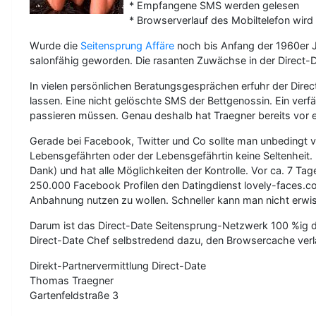
* Empfangene SMS werden gelesen
* Browserverlauf des Mobiltelefon wird
Wurde die
Seitensprung Affäre
noch bis Anfang der 1960er Ja
salonfähig geworden. Die rasanten Zuwächse in der Direct-D
In vielen persönlichen Beratungsgesprächen erfuhr der Dire
lassen. Eine nicht gelöschte SMS der Bettgenossin. Ein verfä
passieren müssen. Genau deshalb hat Traegner bereits vor 
Gerade bei Facebook, Twitter und Co sollte man unbedingt vo
Lebensgefährten oder der Lebensgefährtin keine Seltenheit.
Dank) und hat alle Möglichkeiten der Kontrolle. Vor ca. 7 T
250.000 Facebook Profilen den Datingdienst lovely-faces.co
Anbahnung nutzen zu wollen. Schneller kann man nicht erwi
Darum ist das Direct-Date Seitensprung-Netzwerk 100 %ig d
Direct-Date Chef selbstredend dazu, den Browsercache verlä
Direkt-Partnervermittlung Direct-Date
Thomas Traegner
Gartenfeldstraße 3