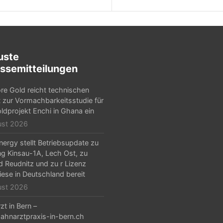
uste
ssemitteilungen
e Gold reicht technischen
t zur Vormachbarkeitsstudie für
ldprojekt Enchi in Ghana ein
ust 2026
ergy stellt Betriebsupdate zu
g Kinsau-1A, Lech Ost, zu
d Reudnitz und zu r Lizenz
iese in Deutschland bereit
ust 2026
zt in Bern –
hnarztpraxis-in-bern.ch