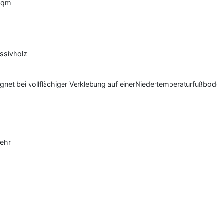
o qm
ssivholz
gnet bei vollflächiger Verklebung auf einerNiedertemperaturfußb
mehr