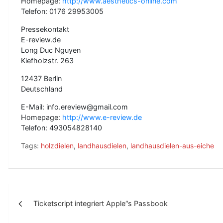
Homepage:
http://www.aesthetics-online.com
Telefon: 0176 29953005
Pressekontakt
E-review.de
Long Duc Nguyen
Kiefholzstr. 263
12437 Berlin
Deutschland
E-Mail: info.ereview@gmail.com
Homepage:
http://www.e-review.de
Telefon: 493054828140
Tags:
holzdielen
,
landhausdielen
,
landhausdielen-aus-eiche
B
Ticketscript integriert Apple“s Passbook
e