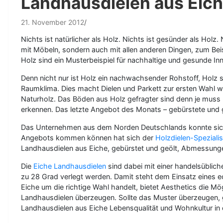
Landhausdielen aus Eic
21. November 2012
Nichts ist natürlicher als Holz. Nichts ist gesünder als Holz
mit Möbeln, sondern auch mit allen anderen Dingen, zum Be
Holz sind ein Musterbeispiel für nachhaltige und gesunde In
Denn nicht nur ist Holz ein nachwachsender Rohstoff, Holz
Raumklima. Dies macht Dielen und Parkett zur ersten Wahl 
Naturholz. Das Böden aus Holz gefragter sind denn je muss n
erkennen. Das letzte Angebot des Monats – gebürstete und g
Das Unternehmen aus dem Norden Deutschlands konnte sich 
Angebots kommen können hat sich der
Holzdielen-Speziali
Landhausdielen aus Eiche, gebürstet und geölt, Abmessun
Die
Eiche Landhausdielen
sind dabei mit einer handelsüblic
zu 28 Grad verlegt werden. Damit steht dem Einsatz eines ec
Eiche um die richtige Wahl handelt, bietet Aesthetics die Mö
Landhausdielen überzeugen. Sollte das Muster überzeugen, g
Landhausdielen aus Eiche Lebensqualität und Wohnkultur in 