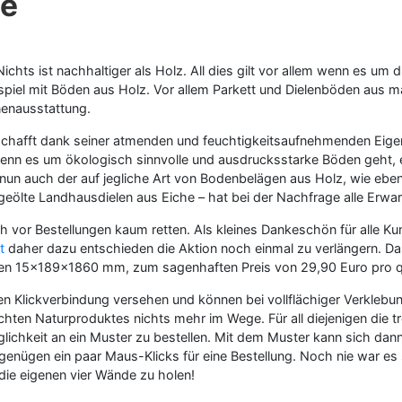
he
. Nichts ist nachhaltiger als Holz. All dies gilt vor allem wenn es
ispiel mit Böden aus Holz. Vor allem Parkett und Dielenböden aus
nenausstattung.
 schafft dank seiner atmenden und feuchtigkeitsaufnehmenden Eig
wenn es um ökologisch sinnvolle und ausdrucksstarke Böden geht, 
un auch der auf jegliche Art von Bodenbelägen aus Holz, wie eben P
eölte Landhausdielen aus Eiche – hat bei der Nachfrage alle Erwa
vor Bestellungen kaum retten. Als kleines Dankeschön für alle 
st
daher dazu entschieden die Aktion noch einmal zu verlängern. Da
gen 15x189x1860 mm, zum sagenhaften Preis von 29,90 Euro pro 
hen Klickverbindung versehen und können bei vollflächiger Verkleb
hten Naturproduktes nichts mehr im Wege. Für all diejenigen die t
glichkeit an ein Muster zu bestellen. Mit dem Muster kann sich dan
enügen ein paar Maus-Klicks für eine Bestellung. Noch nie war es
die eigenen vier Wände zu holen!