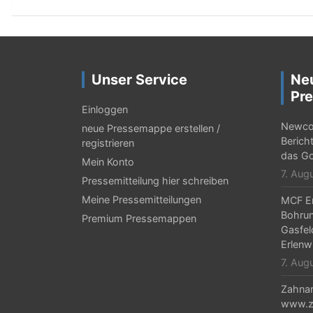
i
t
r
a
Unser Service
Ne
g
Pre
Einloggen
s
Newcor
neue Pressemappe erstellen /
-
Berich
registrieren
das Go
Mein Konto
N
7. Aug
Pressemitteilung hier schreiben
a
Meine Pressemitteilungen
MCF En
v
Bohrun
Premium Pressemappen
Gasfel
i
Erlenw
g
7. Aug
a
Zahnar
www.za
t