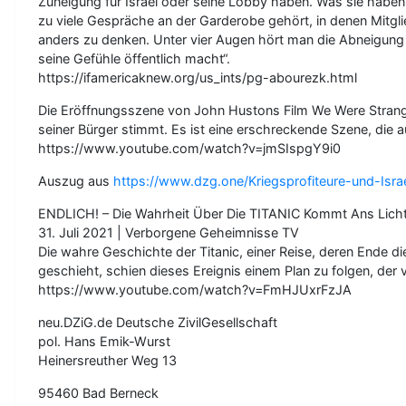
Zuneigung für Israel oder seine Lobby haben. Was sie haben,
zu viele Gespräche an der Garderobe gehört, in denen Mitg
anders zu denken. Unter vier Augen hört man die Abneigung ge
seine Gefühle öffentlich macht“.
https://ifamericaknew.org/us_ints/pg-abourezk.html
Die Eröffnungsszene von John Hustons Film We Were Stranger
seiner Bürger stimmt. Es ist eine erschreckende Szene, die a
https://www.youtube.com/watch?v=jmSIspgY9i0
Auszug aus
https://www.dzg.one/Kriegsprofiteure-und-Isra
ENDLICH! – Die Wahrheit Über Die TITANIC Kommt Ans Licht
31. Juli 2021 | Verborgene Geheimnisse TV
Die wahre Geschichte der Titanic, einer Reise, deren Ende d
geschieht, schien dieses Ereignis einem Plan zu folgen, de
https://www.youtube.com/watch?v=FmHJUxrFzJA
neu.DZiG.de Deutsche ZivilGesellschaft
pol. Hans Emik-Wurst
Heinersreuther Weg 13
95460 Bad Berneck