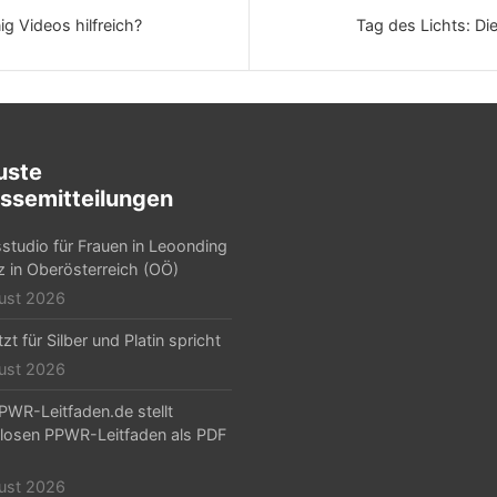
 Videos hilfreich?
Tag des Lichts: Di
uste
ssemitteilungen
sstudio für Frauen in Leoonding
nz in Oberösterreich (OÖ)
ust 2026
zt für Silber und Platin spricht
ust 2026
PWR-Leitfaden.de stellt
losen PPWR-Leitfaden als PDF
ust 2026