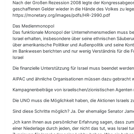
Nach der Großen Rezession 2008 legte der Kongressabgeordne
geschaffenen Gelder wieder in die Hände des Volkes zu lege
https://monetary.org/images/pdfs/HR-2990.pdf
Das Medienmonopol
Das funktionale Monopol der Unternehmensmedien muss beend
Israel erhalten, insbesondere über seine ethnischen Säuber
über amerikanische Politiker und Außenpolitik und seine Kon
im Bankwesen berichten und nur wenig Verständnis für die 
Israel
Die finanzielle Unterstützung für Israel muss beendet werden
AIPAC und ähnliche Organisationen müssen dazu gebracht werd
Kampagnenbeiträge von israelischen/zionistischen Agente
Die UNO muss die Möglichkeit haben, die Aktionen Israels 
Sind diese Schritte möglich? Ja. Der ehemalige Senator Jam
„Ich kann Ihnen aus persönlicher Erfahrung sagen, dass zumi
einer Niederlage durch jeden, der nicht das tut, was Israel t