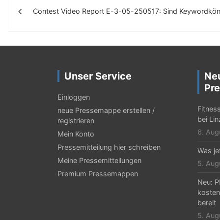
Contest Video Report E-3-05-250517: Sind Keywordkönig
e
i
t
r
Unser Service
Ne
a
Pre
g
Einloggen
Fitnes
neue Pressemappe erstellen /
s
bei Li
registrieren
-
6. Aug
Mein Konto
N
Pressemitteilung hier schreiben
Was jet
Meine Pressemitteilungen
a
5. Aug
Premium Pressemappen
v
Neu: P
kosten
i
bereit
g
5. Aug