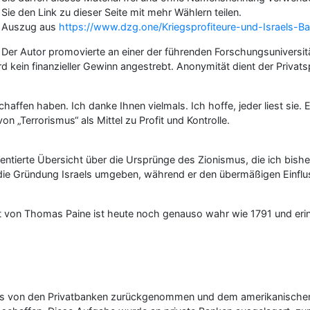
Sie den Link zu dieser Seite mit mehr Wählern teilen.
Auszug aus
https://www.dzg.one/Kriegsprofiteure-und-Israels-Ba
Der Autor promovierte an einer der führenden Forschungsuniversi
 kein finanzieller Gewinn angestrebt. Anonymität dient der Privats
affen haben. Ich danke Ihnen vielmals. Ich hoffe, jeder liest sie. E
 „Terrorismus“ als Mittel zu Profit und Kontrolle.
entierte Übersicht über die Ursprünge des Zionismus, die ich bishe
ie Gründung Israels umgeben, während er den übermäßigen Einfluss d
 von Thomas Paine ist heute noch genauso wahr wie 1791 und erinn
ss von den Privatbanken zurückgenommen und dem amerikanische