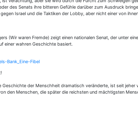
 ist Verachtung, aber sie wird durch die Furcht zum Schweigen geb
lieder des Senats ihre bitteren Gefühle darüber zum Ausdruck bri
gen Israel und die Taktiken der Lobby, aber nicht einer von ihnen is
s (Wir waren Fremde) zeigt einen nationalen Senat, der unter ein
uf einer wahren Geschichte basiert.
els-Bank_Eine-Fibel
!
ie Geschichte der Menschheit dramatisch veränderte, ist seit jehe
r von den Menschen, die später die reichsten und mächtigsten Mens