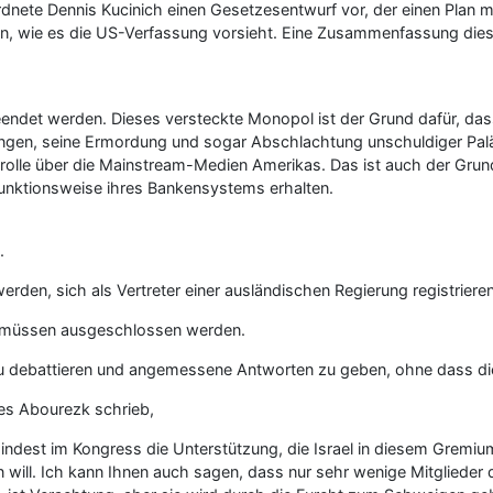
te Dennis Kucinich einen Gesetzesentwurf vor, der einen Plan mit
n, wie es die US-Verfassung vorsieht. Eine Zusammenfassung dieses
et werden. Dieses versteckte Monopol ist der Grund dafür, dass 
ungen, seine Ermordung und sogar Abschlachtung unschuldiger Paläs
trolle über die Mainstream-Medien Amerikas. Das ist auch der Grun
Funktionsweise ihres Bankensystems erhalten.
.
en, sich als Vertreter einer ausländischen Regierung registrieren
n müssen ausgeschlossen werden.
zu debattieren und angemessene Antworten zu geben, ohne dass di
es Abourezk schrieb,
ndest im Kongress die Unterstützung, die Israel in diesem Gremium 
un will. Ich kann Ihnen auch sagen, dass nur sehr wenige Mitglieder