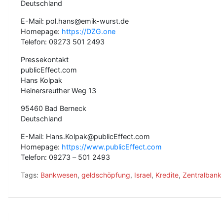
Deutschland
E-Mail: pol.hans@emik-wurst.de
Homepage:
https://DZG.one
Telefon: 09273 501 2493
Pressekontakt
publicEffect.com
Hans Kolpak
Heinersreuther Weg 13
95460 Bad Berneck
Deutschland
E-Mail: Hans.Kolpak@publicEffect.com
Homepage:
https://www.publicEffect.com
Telefon: 09273 – 501 2493
Tags:
Bankwesen
,
geldschöpfung
,
Israel
,
Kredite
,
Zentralban
B