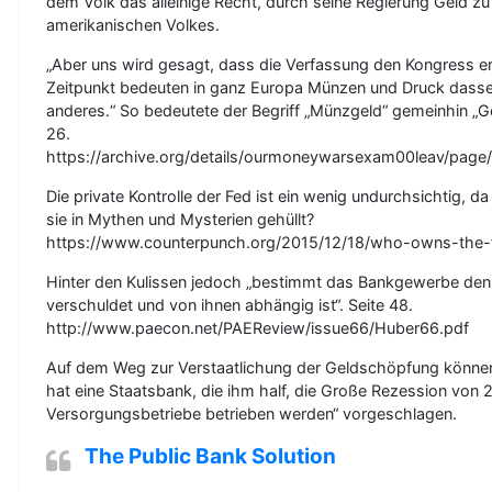
dem Volk das alleinige Recht, durch seine Regierung Geld z
amerikanischen Volkes.
„Aber uns wird gesagt, dass die Verfassung den Kongress ermä
Zeitpunkt bedeuten in ganz Europa Münzen und Druck dasselb
anderes.“ So bedeutete der Begriff „Münzgeld“ gemeinhin „Ge
26.
https://archive.org/details/ourmoneywarsexam00leav/pag
Die private Kontrolle der Fed ist ein wenig undurchsichtig, 
sie in Mythen und Mysterien gehüllt?
https://www.counterpunch.org/2015/12/18/who-owns-the-
Hinter den Kulissen jedoch „bestimmt das Bankgewerbe den 
verschuldet und von ihnen abhängig ist“. Seite 48.
http://www.paecon.net/PAEReview/issue66/Huber66.pdf
Auf dem Weg zur Verstaatlichung der Geldschöpfung können 
hat eine Staatsbank, die ihm half, die Große Rezession von 
Versorgungsbetriebe betrieben werden“ vorgeschlagen.
The Public Bank Solution