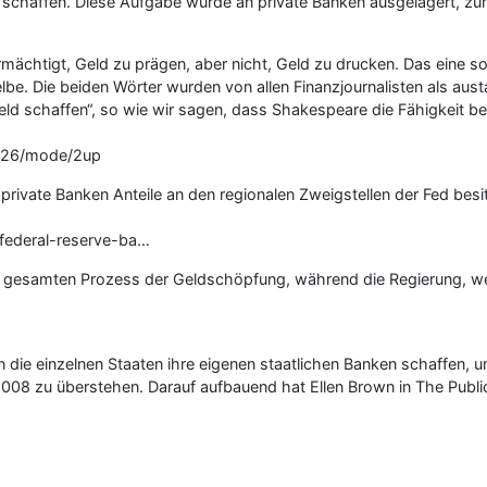
u schaffen. Diese Aufgabe wurde an private Banken ausgelagert, z
chtigt, Geld zu prägen, aber nicht, Geld zu drucken. Das eine soll
e. Die beiden Wörter wurden von allen Finanzjournalisten als aus
ld schaffen“, so wie wir sagen, dass Shakespeare die Fähigkeit be
e/26/mode/2up
da private Banken Anteile an den regionalen Zweigstellen der Fed b
federal-reserve-ba…
gesamten Prozess der Geldschöpfung, während die Regierung, wei
die einzelnen Staaten ihre eigenen staatlichen Banken schaffen, 
2008 zu überstehen. Darauf aufbauend hat Ellen Brown in The Public