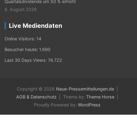
Quartalsdividende um 50 % erhöht
6. August 2026
Live Mediendaten
Online Visitors:
14
Besucher heute:
1.690
Last 30 Days Views:
74.722
Copyright © 2026
Neue-Pressemitteilungen.de
AGB & Datenschutz
Theme by:
Theme Horse
Proudly Powered by:
WordPress