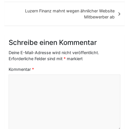
i
Luzern Finanz mahnt wegen ähnlicher Website
t
Mitbewerber ab
r
a
Schreibe einen Kommentar
g
Deine E-Mail-Adresse wird nicht veröffentlicht.
s
Erforderliche Felder sind mit
*
markiert
-
Kommentar
*
N
a
v
i
g
a