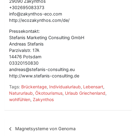
29090 Zakynthos
+302695083373
info@zakynthos-eco.com
http://ecozakynthos.com/de/
Pressekontakt:
Stefanis Marketing Consulting GmbH
Andreas Stefanis
Parzivalstr. 17A
14476 Potsdam
03320150830
andreas@stefanis-consulting.eu
http://www.stefanis-consulting.de
Tags:
Brückentage
,
Individualurlaub
,
Lebensart
,
Natururlaub
,
Ökotourismus
,
Urlaub Griechenland
,
wohlfühlen
,
Zakynthos
B
Magnetsysteme von Genoma
e