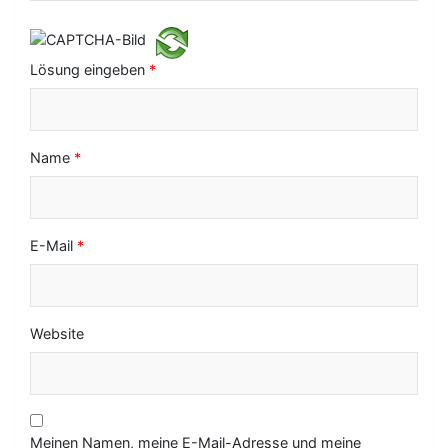
t
i
Lösung eingeben
*
o
n
Name
*
E-Mail
*
Website
Meinen Namen, meine E-Mail-Adresse und meine