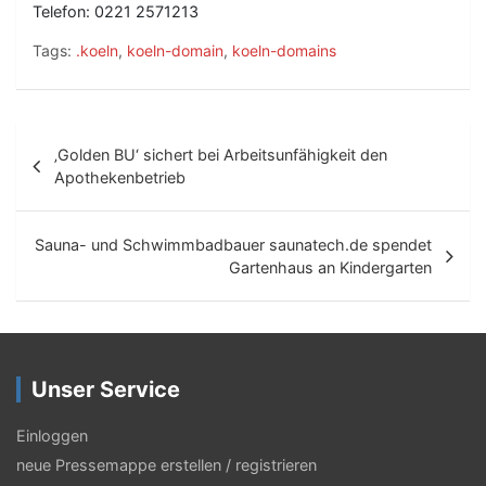
Telefon: 0221 2571213
Tags:
.koeln
,
koeln-domain
,
koeln-domains
B
‚Golden BU‘ sichert bei Arbeitsunfähigkeit den
e
Apothekenbetrieb
i
t
Sauna- und Schwimmbadbauer saunatech.de spendet
Gartenhaus an Kindergarten
r
a
g
Unser Service
s
-
Einloggen
N
neue Pressemappe erstellen / registrieren