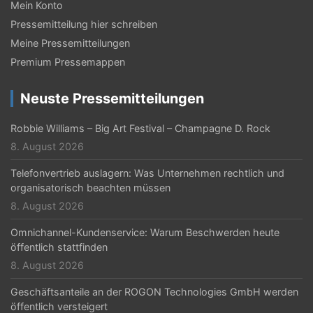
Mein Konto
a
Pressemitteilung hier schreiben
v
Meine Pressemitteilungen
i
Premium Pressemappen
g
Neuste Pressemitteilungen
a
t
Robbie Williams – Big Art Festival – Champagne D. Rock
8. August 2026
i
Telefonvertrieb auslagern: Was Unternehmen rechtlich und
o
organisatorisch beachten müssen
n
8. August 2026
Omnichannel-Kundenservice: Warum Beschwerden heute
öffentlich stattfinden
8. August 2026
Geschäftsanteile an der ROGON Technologies GmbH werden
öffentlich versteigert