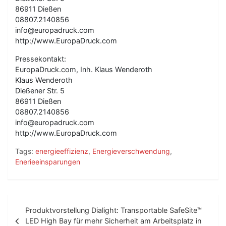
86911 Dießen
08807.2140856
info@europadruck.com
http://www.EuropaDruck.com
Pressekontakt:
EuropaDruck.com, Inh. Klaus Wenderoth
Klaus Wenderoth
Dießener Str. 5
86911 Dießen
08807.2140856
info@europadruck.com
http://www.EuropaDruck.com
Tags:
energieeffizienz
,
Energieverschwendung
,
Enerieeinsparungen
B
Produktvorstellung Dialight: Transportable SafeSite™
e
LED High Bay für mehr Sicherheit am Arbeitsplatz in