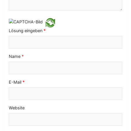
t
i
o
Lösung eingeben
*
n
Name
*
E-Mail
*
Website