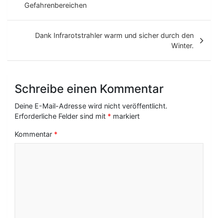
Gefahrenbereichen
i
t
Dank Infrarotstrahler warm und sicher durch den
r
Winter.
a
g
Schreibe einen Kommentar
s
-
Deine E-Mail-Adresse wird nicht veröffentlicht.
Erforderliche Felder sind mit
*
markiert
N
Kommentar
*
a
v
i
g
a