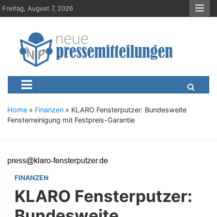
S
Freitag, August 7, 2026
k
i
p
t
o
c
Neue-Pressemitteilungen.d
Presseportal, Nachrichten, News, Meldungen, Wirtschaft
o
n
t
e
Home
»
Finanzen
»
KLARO Fensterputzer: Bundesweite
n
Fensterreinigung mit Festpreis-Garantie
t
FINANZEN
KLARO Fensterputzer:
Bundesweite