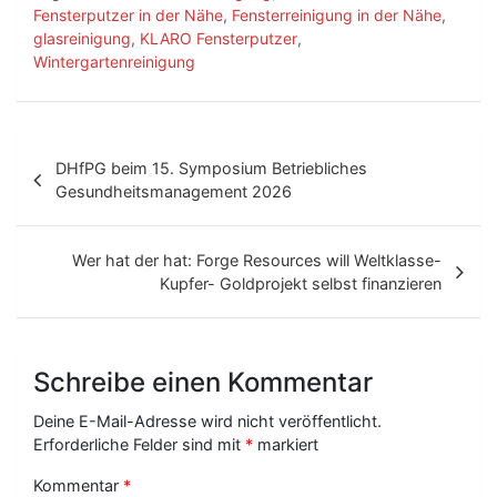
Fensterputzer in der Nähe
,
Fensterreinigung in der Nähe
,
glasreinigung
,
KLARO Fensterputzer
,
Wintergartenreinigung
B
DHfPG beim 15. Symposium Betriebliches
e
Gesundheitsmanagement 2026
i
t
Wer hat der hat: Forge Resources will Weltklasse-
Kupfer- Goldprojekt selbst finanzieren
r
a
g
Schreibe einen Kommentar
s
Deine E-Mail-Adresse wird nicht veröffentlicht.
-
Erforderliche Felder sind mit
*
markiert
N
Kommentar
*