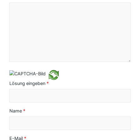
a
v
i
g
a
t
i
o
Lösung eingeben
*
n
Name
*
E-Mail
*