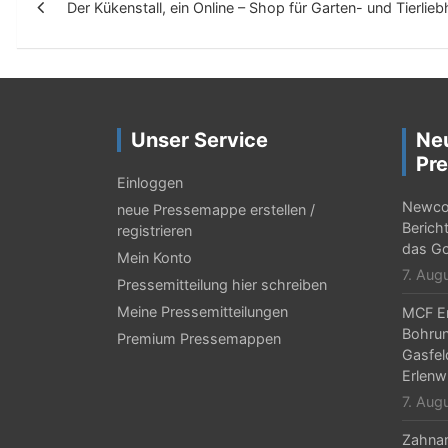
Der Kükenstall, ein Online – Shop für Garten- und Tierlie
e
i
t
r
Unser Service
Ne
a
Pre
g
Einloggen
Newcor
neue Pressemappe erstellen /
s
Berich
registrieren
-
das Go
Mein Konto
7. Aug
N
Pressemitteilung hier schreiben
Meine Pressemitteilungen
MCF En
a
Bohrun
Premium Pressemappen
v
Gasfel
Erlenw
i
7. Aug
g
Zahnar