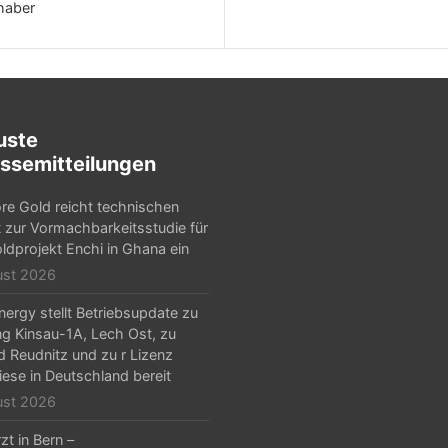
bhaber
uste
ssemitteilungen
e Gold reicht technischen
t zur Vormachbarkeitsstudie für
ldprojekt Enchi in Ghana ein
ust 2026
ergy stellt Betriebsupdate zu
g Kinsau-1A, Lech Ost, zu
d Reudnitz und zu r Lizenz
iese in Deutschland bereit
ust 2026
zt in Bern –