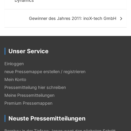
Dynamics
i
t
Gewinner des Jahres 2011: inoX-tech GmbH
r
a
g
Unser Service
s
-
Einloggen
N
neue Pressemappe erstellen / registrieren
Mein Konto
a
Pressemitteilung hier schreiben
v
Meine Pressemitteilungen
i
Premium Pressemappen
g
Neuste Pressemitteilungen
a
Bergbau in der Tiefsee: Japan wagt den nächsten Schritt