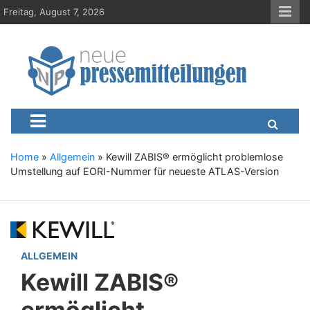
S
Freitag, August 7, 2026
k
i
p
t
o
c
Neue-Pressemitteilungen.d
Presseportal, Nachrichten, News, Meldungen, Wirtschaft
o
n
t
e
Home
»
Allgemein
»
Kewill ZABIS® ermöglicht problemlose
n
Umstellung auf EORI-Nummer für neueste ATLAS-Version
t
ALLGEMEIN
Kewill ZABIS®
ermöglicht