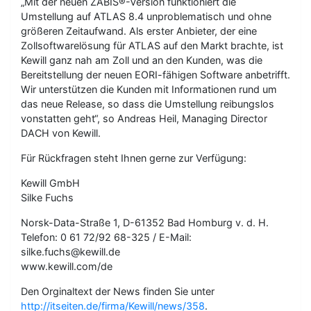
„Mit der neuen ZABIS®-Version funktioniert die
Umstellung auf ATLAS 8.4 unproblematisch und ohne
größeren Zeitaufwand. Als erster Anbieter, der eine
Zollsoftwarelösung für ATLAS auf den Markt brachte, ist
Kewill ganz nah am Zoll und an den Kunden, was die
Bereitstellung der neuen EORI-fähigen Software anbetrifft.
Wir unterstützen die Kunden mit Informationen rund um
das neue Release, so dass die Umstellung reibungslos
vonstatten geht“, so Andreas Heil, Managing Director
DACH von Kewill.
Für Rückfragen steht Ihnen gerne zur Verfügung:
Kewill GmbH
Silke Fuchs
Norsk-Data-Straße 1, D-61352 Bad Homburg v. d. H.
Telefon: 0 61 72/92 68-325 / E-Mail:
silke.fuchs@kewill.de
www.kewill.com/de
Den Orginaltext der News finden Sie unter
http://itseiten.de/firma/Kewill/news/358
.