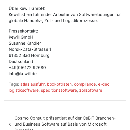
Über Kewill GmbH:
Kewill ist ein führender Anbieter von Softwarelösungen für
globale Handels-, Zoll- und Logistikprozesse.
Pressekontakt:
Kewill GmbH
Susanne Kandler
Norsk-Data-Strasse 1
61352 Bad Homburg
Deutschland
+49(0)6172 92680
info@kewill.de
Tags:
atlas ausfuhr
,
boxkottlisten
,
compliance
,
e-dec
,
logistiksoftware
,
speditionssoftware
,
zollsoftware
B
Cosmo Consult präsentiert auf der CeBIT Branchen-
e
und Business Software auf Basis von Microsoft