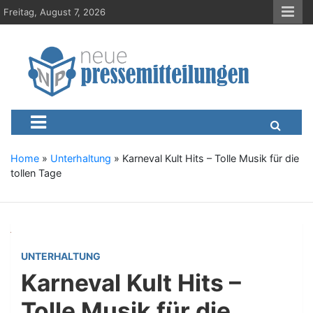
S
Freitag, August 7, 2026
k
i
p
t
o
c
Neue-Pressemitteilungen.d
Presseportal, Nachrichten, News, Meldungen, Wirtschaft
o
n
t
e
Home
»
Unterhaltung
»
Karneval Kult Hits – Tolle Musik für die
n
tollen Tage
t
UNTERHALTUNG
Karneval Kult Hits –
Tolle Musik für die