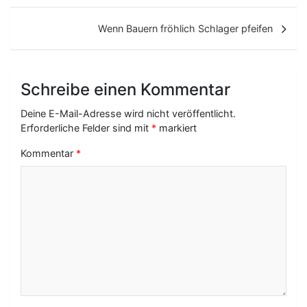
i
t
Wenn Bauern fröhlich Schlager pfeifen
r
a
Schreibe einen Kommentar
g
Deine E-Mail-Adresse wird nicht veröffentlicht.
s
Erforderliche Felder sind mit
*
markiert
-
Kommentar
*
N
a
v
i
g
a