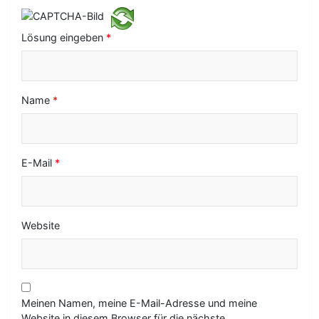
t
i
Lösung eingeben
*
o
n
Name
*
E-Mail
*
Website
Meinen Namen, meine E-Mail-Adresse und meine
Website in diesem Browser für die nächste