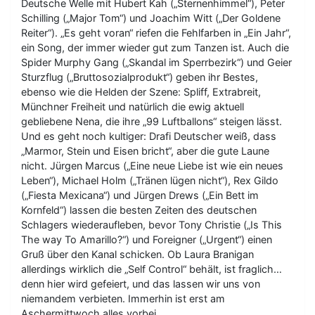
Deutsche Welle mit Hubert Kah („Sternenhimmel“), Peter
Schilling („Major Tom“) und Joachim Witt („Der Goldene
Reiter“). „Es geht voran“ riefen die Fehlfarben in „Ein Jahr“,
ein Song, der immer wieder gut zum Tanzen ist. Auch die
Spider Murphy Gang („Skandal im Sperrbezirk“) und Geier
Sturzflug („Bruttosozialprodukt“) geben ihr Bestes,
ebenso wie die Helden der Szene: Spliff, Extrabreit,
Münchner Freiheit und natürlich die ewig aktuell
gebliebene Nena, die ihre „99 Luftballons“ steigen lässt.
Und es geht noch kultiger: Drafi Deutscher weiß, dass
„Marmor, Stein und Eisen bricht“, aber die gute Laune
nicht. Jürgen Marcus („Eine neue Liebe ist wie ein neues
Leben“), Michael Holm („Tränen lügen nicht“), Rex Gildo
(„Fiesta Mexicana“) und Jürgen Drews („Ein Bett im
Kornfeld“) lassen die besten Zeiten des deutschen
Schlagers wiederaufleben, bevor Tony Christie („Is This
The way To Amarillo?“) und Foreigner („Urgent“) einen
Gruß über den Kanal schicken. Ob Laura Branigan
allerdings wirklich die „Self Control“ behält, ist fraglich…
denn hier wird gefeiert, und das lassen wir uns von
niemandem verbieten. Immerhin ist erst am
Aschermittwoch alles vorbei…