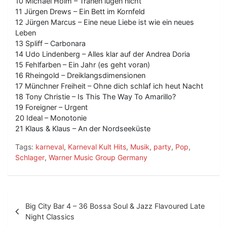
10 Michael Holm – Tränen lügen nicht
11 Jürgen Drews – Ein Bett im Kornfeld
12 Jürgen Marcus – Eine neue Liebe ist wie ein neues
Leben
13 Spliff – Carbonara
14 Udo Lindenberg – Alles klar auf der Andrea Doria
15 Fehlfarben – Ein Jahr (es geht voran)
16 Rheingold – Dreiklangsdimensionen
17 Münchner Freiheit – Ohne dich schlaf ich heut Nacht
18 Tony Christie – Is This The Way To Amarillo?
19 Foreigner – Urgent
20 Ideal – Monotonie
21 Klaus & Klaus – An der Nordseeküste
Tags:
karneval
,
Karneval Kult Hits
,
Musik
,
party
,
Pop
,
Schlager
,
Warner Music Group Germany
B
Big City Bar 4 – 36 Bossa Soul & Jazz Flavoured Late
e
Night Classics