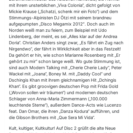
mit ihrem unsterblichen „Viva Colonia“, dicht gefolgt von
Mickie Krause („Schatzi, schenk mir ein Foto“) und dem
Stimmungs-Alpinisten DJ Ötzi mit seinem brandneu
aufgepumpten „Disco Megamix 2012″. Doch auch im
Norden weiß man zu feiern, zum Beispiel mit Udo
Lindenberg, der meint, es sei „Alles klar auf der Andrea
Doria“. Christian Anders singt zwar, „Es fährt ein Zug nach
Nirgendwo“, der fährt in Wirklichkeit aber in das Festzelt!
Da gehört er hin, wie schon Marianne Rosenberg mit „Er
gehört zu mir“ schon lange weiß. Wo gute Stimmung ist,
sind auch Modern Talking mit „Cherie Cherie Lady“, Peter
Wackel mit „Joana“, Boney M. mit „Daddy Cool“ und
Dschingis Khan mit ihrem gleichnamigen Hit „Dchingis
Khan“. Es gibt groovigen deutschen Pop mit Frida Gold
(„Wovon sollen wir träumen“) und modernen deutschen
Schlager von Anna-Maria Zimmermann („100.000
leuchtende Sterne“), außerdem Dance-Acts wie Lucenzo
feat. Dan Omar, die ihren „Danza Kodura“ aufführen, und
die Gibson Brothers mit „Que Sera Mi Vida“.
Kult, kultiger, Kultkultur! Auf Disc 2 grüßt die alte Neue