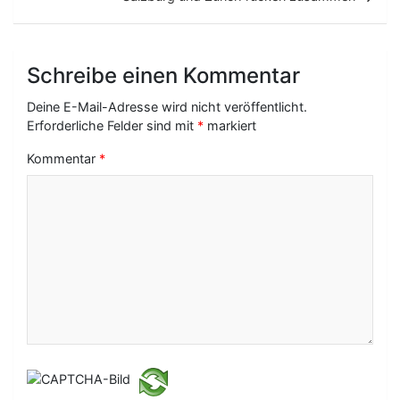
t
r
a
Schreibe einen Kommentar
g
Deine E-Mail-Adresse wird nicht veröffentlicht.
s
Erforderliche Felder sind mit
*
markiert
-
Kommentar
*
N
a
v
i
g
a
t
i