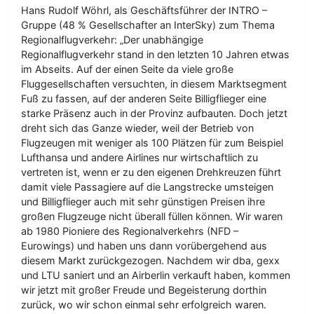
Hans Rudolf Wöhrl, als Geschäftsführer der INTRO –
Gruppe (48 % Gesellschafter an InterSky) zum Thema
Regionalflugverkehr: „Der unabhängige
Regionalflugverkehr stand in den letzten 10 Jahren etwas
im Abseits. Auf der einen Seite da viele große
Fluggesellschaften versuchten, in diesem Marktsegment
Fuß zu fassen, auf der anderen Seite Billigflieger eine
starke Präsenz auch in der Provinz aufbauten. Doch jetzt
dreht sich das Ganze wieder, weil der Betrieb von
Flugzeugen mit weniger als 100 Plätzen für zum Beispiel
Lufthansa und andere Airlines nur wirtschaftlich zu
vertreten ist, wenn er zu den eigenen Drehkreuzen führt
damit viele Passagiere auf die Langstrecke umsteigen
und Billigflieger auch mit sehr günstigen Preisen ihre
großen Flugzeuge nicht überall füllen können. Wir waren
ab 1980 Pioniere des Regionalverkehrs (NFD –
Eurowings) und haben uns dann vorübergehend aus
diesem Markt zurückgezogen. Nachdem wir dba, gexx
und LTU saniert und an Airberlin verkauft haben, kommen
wir jetzt mit großer Freude und Begeisterung dorthin
zurück, wo wir schon einmal sehr erfolgreich waren.