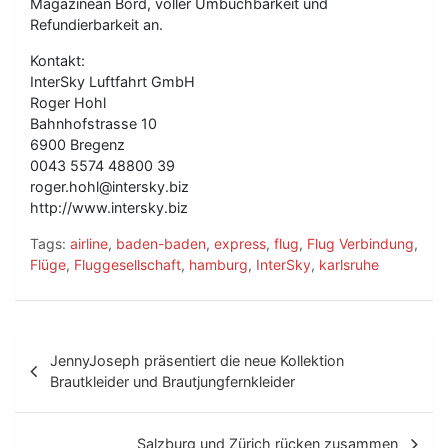
Magazinean Bord, voller Umbuchbarkeit und
Refundierbarkeit an.
Kontakt:
InterSky Luftfahrt GmbH
Roger Hohl
Bahnhofstrasse 10
6900 Bregenz
0043 5574 48800 39
roger.hohl@intersky.biz
http://www.intersky.biz
Tags:
airline
,
baden-baden
,
express
,
flug
,
Flug Verbindung
,
Flüge
,
Fluggesellschaft
,
hamburg
,
InterSky
,
karlsruhe
B
JennyJoseph präsentiert die neue Kollektion
e
Brautkleider und Brautjungfernkleider
i
Salzburg und Zürich rücken zusammen