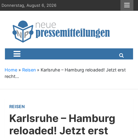
S
Donnerstag, August 6, 2026
k
i
p
t
o
c
Neue-Pressemitteilungen.d
Presseportal, Nachrichten, News, Meldungen, Wirtschaft
o
n
t
e
Home
»
Reisen
»
Karlsruhe – Hamburg reloaded! Jetzt erst
n
recht…
t
REISEN
Karlsruhe – Hamburg
reloaded! Jetzt erst